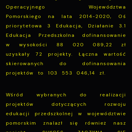
podstawie analizy Twoich upodobań oraz
funkcjonalności.
Operacyjnego Województwa
Twoich zwyczajów dotyczących przeglądanej
Pomorskiego na lata 2014-2020, Oś
witryny internetowej. Treści promocyjne
mogą pojawić się na stronach podmiotów
priorytetowa 3 Edukacja, Działanie 3.1
trzecich lub firm będących naszymi
Edukacja Przedszkolna dofinansowanie
partnerami oraz innych dostawców usług.
w wysokości 88 020 089,22 zł
Firmy te działają w charakterze
uzyskały 72 projekty. Łączna wartość
pośredników prezentujących nasze treści w
skierowanych do dofinansowania
postaci wiadomości, ofert, komunikatów
projektów to 103 553 046,14 zł.
mediów społecznościowych.
Wśród wybranych do realizacji
projektów dotyczących rozwoju
edukacji przedszkolnej w województwie
pomorskim znalazł się również nasz