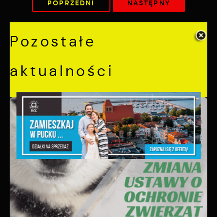
POPRZEDNI
NASTĘPNY
Pozostałe
aktualności