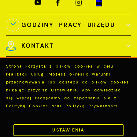
GODZINY PRACY URZĘDU
KONTAKT
Strona korzysta z plików cookies w celu
realizacji usług. Możesz określić warunki
przechowywania lub dostępu do plików cookies
Odwiedzin: 3739560
klikając przycisk Ustawienia. Aby dowiedzieć
Online: 167
się więcej zachęcamy do zapoznania się z
Polityką Cookies oraz Polityką Prywatności.
ZAPISZ WYBRANE
Copyright by miastopuck.pl
ZEZWÓL NA WSZYSTKIE
USTAWIENIA
Powered by
2ClickPortal®