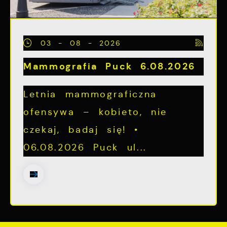
03 - 08 - 2026
Mammografia Puck 6.08.2026
Letnia mammograficzna
ofensywa – kobieto, nie
czekaj, badaj się! •
06.08.2026 Puck ul...