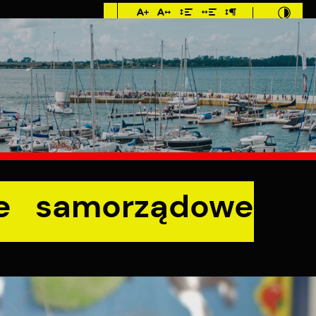
Imieniny: Dorota,
Konrad, Kajetan
°C
E
MIESZKANIEC
TURYSTYKA
INWES
owe
le samorządowe