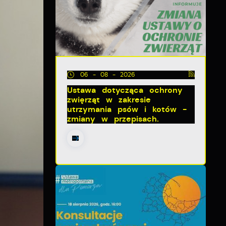
06 - 08 - 2026
Ustawa dotycząca ochrony
zwięrząt w zakresie
utrzymania psów i kotów -
zmiany w przepisach.