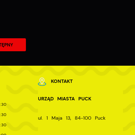
e
TĘPNY
KONTAKT
URZĄD MIASTA PUCK
:30
:30
ul. 1 Maja 13, 84-100 Puck
:30