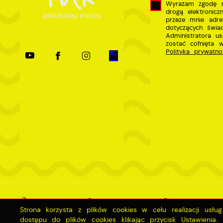
Wyrażam zgodę n
drogą elektronic
przeze mnie adre
dotyczących świa
Administratora u
zostać cofnięta 
Polityka prywatno
Mapa serwisu
RSS Aktualności
RSS Inwestycj
Strona korzysta z plików cookies w celu realizacji usłu
dostępu do plików cookies klikając przycisk Ustawienia