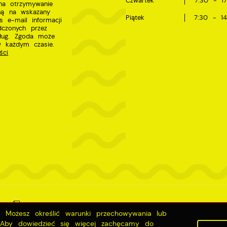
Czwartek
7:30 - 17
a otrzymywanie
zną na wskazany
Piątek
7:30 - 14
s e-mail informacji
dczonych przez
sług. Zgoda może
w każdym czasie.
ści
e
Deklaracja dostępności
g. Możesz określić warunki przechowywania lub
. Aby dowiedzieć się więcej zachęcamy do