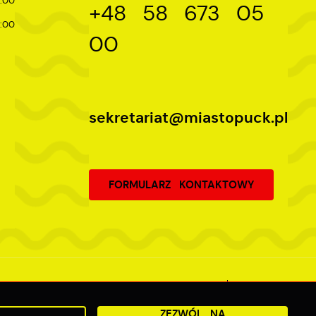
:00
+48 58 673 05
:00
00
sekretariat@miastopuck.pl
FORMULARZ KONTAKTOWY
Odwiedzin: 3744659
Online: 353
ZEZWÓL NA