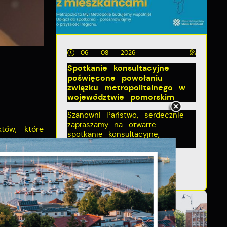
06 - 08 - 2026
Spotkanie konsultacyjne
poświęcone powołaniu
związku metropolitalnego w
województwie pomorskim
Szanowni Państwo, serdecznie
zapraszamy na otwarte
tów, które
spotkanie konsultacyjne,
. W wyniku
poświęcone powołaniu...
go na lata
ści 88 020
ny
046,14 zł.
 pomorskim
do zabawy