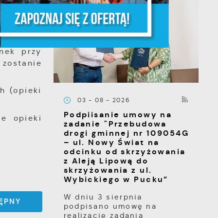
worzenie
szkałych
e
nek przy
 zostanie
h (opieki
03 - 08 - 2026
e
Podpiisanie umowy na
e opieki
zadanie "Przebudowa
drogi gminnej nr 109054G
– ul. Nowy Świat na
e
odcinku od skrzyżowania
e
z Aleją Lipową do
skrzyżowania z ul.
Wybickiego w Pucku”
i
W dniu 3 sierpnia
ĘPNY
podpisano umowę na
realizację zadania