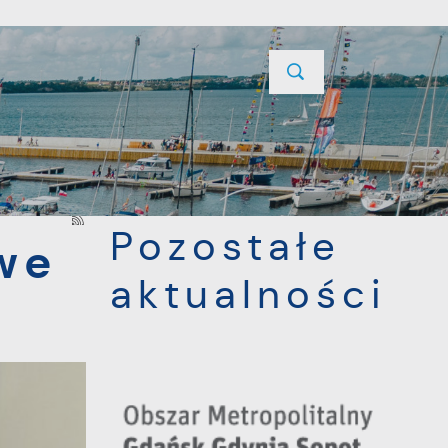
YCJE
PROJEKTY UNIJNE
KONTAKT
POPRZEDNI
NASTĘPNY
Pozostałe
we
aktualności