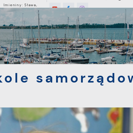
Imieniny: Sława,
Jakub, Stefan
1°C
E
MIESZKANIEC
TURYSTYKA
INWEST
samorządowe
kole samorządo