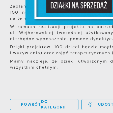
T
Zaplanowany na podstawie przygotowan
z
p
100 nowych miejsc wychowania przedsz
t
na terenie miasta Pucka, w tym 4 dzieci 
D
W
k
W ramach realizacji projektu na potrz
j
ul. Wejherowskiej (wcześniej użytkowan
f
d
A
niezbędne wyposażenie, pomoce dydaktycz
A
Dzięki projektowi 100 dzieci będzie mogł
d
i wyżywienia) oraz zajęć terapeutycznych 
C
W
w
Mamy nadzieję, że dzięki utworzonym d
c
wszystkim chętnym.
p
w
R
i
D
z
i
w
P
W
k
z
p
DO
POWRÓT
UDOST
l
KATEGORII
u