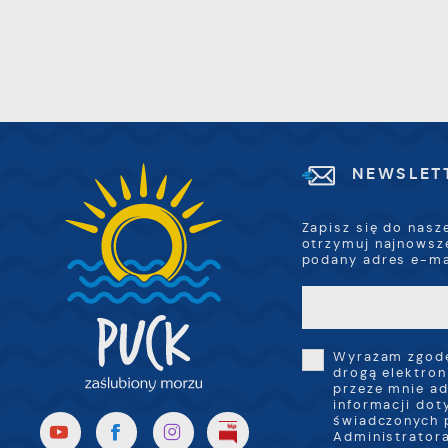
p
k
NEWSLET
Zapisz się do nasz
otrzymuj najnowsz
podany adres e-ma
Wyrażam zgodę
drogą elektron
przeze mnie ad
informacji dot
świadczonych 
Administratora