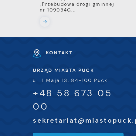
„Przebudowa drogi gminnej
nr 109054G...
KONTAKT
URZĄD MIASTA PUCK
0
ul. 1 Maja 13, 84-100 Puck
0
+48 58 673 05
0
00
0
0
sekretariat@miastopuck.