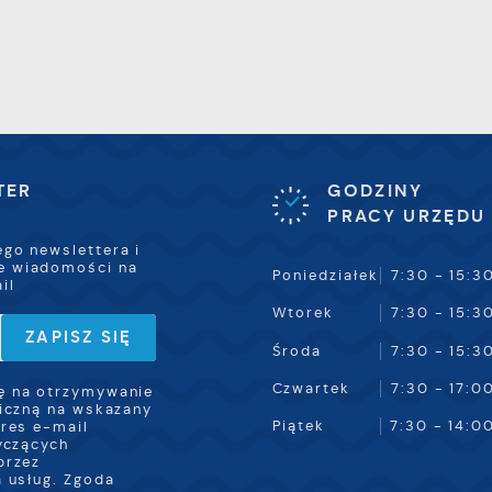
rezentujących nasze treści w postaci wiadomości, ofert,
omunikatów mediów społecznościowych.
TER
GODZINY
PRACY URZĘDU
ego newslettera i
e wiadomości na
Poniedziałek
7:30 - 15:3
il
Wtorek
7:30 - 15:3
Środa
7:30 - 15:3
Czwartek
7:30 - 17:0
 na otrzymywanie
iczną na wskazany
Piątek
7:30 - 14:0
res e-mail
yczących
przez
 usług. Zgoda