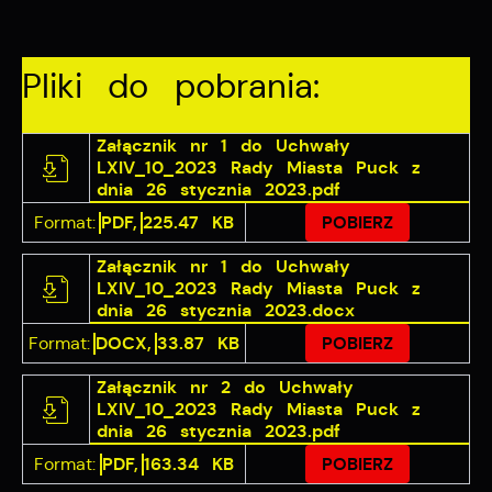
upodobań oraz Twoich zwyczajów dotyczących
przeglądanej witryny internetowej. Treści promocyjne
mogą pojawić się na stronach podmiotów trzecich lub
Pliki do pobrania:
firm będących naszymi partnerami oraz innych
dostawców usług. Firmy te działają w charakterze
pośredników prezentujących nasze treści w postaci
Załącznik nr 1 do Uchwały
wiadomości, ofert, komunikatów mediów
LXIV_10_2023 Rady Miasta Puck z
społecznościowych.
dnia 26 stycznia 2023.pdf
Format:
PDF,
225.47 KB
POBIERZ
Załącznik nr 1 do Uchwały
LXIV_10_2023 Rady Miasta Puck z
dnia 26 stycznia 2023.docx
Format:
DOCX,
33.87 KB
POBIERZ
Załącznik nr 2 do Uchwały
LXIV_10_2023 Rady Miasta Puck z
dnia 26 stycznia 2023.pdf
Format:
PDF,
163.34 KB
POBIERZ