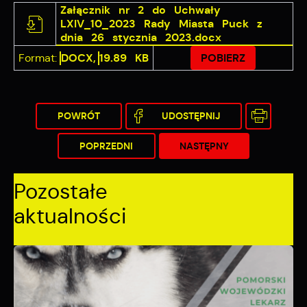
Załącznik nr 2 do Uchwały
LXIV_10_2023 Rady Miasta Puck z
dnia 26 stycznia 2023.docx
Format:
DOCX,
19.89 KB
POBIERZ
POWRÓT
UDOSTĘPNIJ
POPRZEDNI
NASTĘPNY
Pozostałe
aktualności