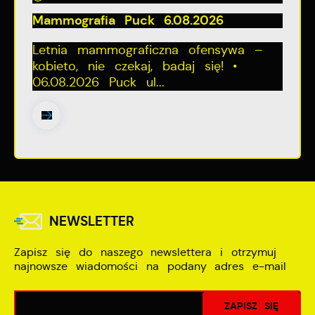
Mammografia Puck 6.08.2026
Letnia mammograficzna ofensywa –
kobieto, nie czekaj, badaj się! •
06.08.2026 Puck ul...
NEWSLETTER
Zapisz się do naszego newslettera i otrzymuj
najnowsze wiadomości na podany adres e-mail