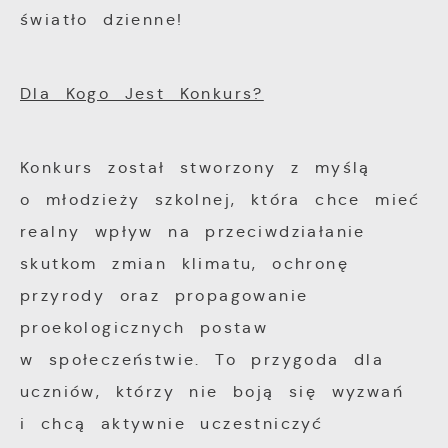
Wyrażenie zgody na analityczne pliki
prezentowania Ci naszych komunikatów na
światło dzienne!
cookies gwarantuje dostępność wszystkich
podstawie analizy Twoich upodobań oraz
funkcjonalności.
Twoich zwyczajów dotyczących przeglądanej
witryny internetowej. Treści promocyjne
Dla Kogo Jest Konkurs?
mogą pojawić się na stronach podmiotów
trzecich lub firm będących naszymi
Konkurs został stworzony z myślą
partnerami oraz innych dostawców usług.
o młodzieży szkolnej, która chce mieć
Firmy te działają w charakterze
pośredników prezentujących nasze treści w
realny wpływ na przeciwdziałanie
postaci wiadomości, ofert, komunikatów
skutkom zmian klimatu, ochronę
mediów społecznościowych.
przyrody oraz propagowanie
proekologicznych postaw
w społeczeństwie. To przygoda dla
uczniów, którzy nie boją się wyzwań
i chcą aktywnie uczestniczyć