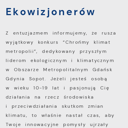
zapewnić Ci większy komfort korzystania z
Ekowizjonerów
funkcjonalności naszej strony poprzez
Analityczne
dopasowanie jej do Twoich indywidualnych
preferencji. Wyrażenie zgody na
Analityczne pliki cookies pomagają nam
funkcjonalne i personalizacyjne pliki cookies
Z entuzjazmem informujemy, że rusza
rozwijać się i dostosowywać do Twoich
gwarantuje dostępność większej ilości
wyjątkowy konkurs “Chrońmy klimat
potrzeb.
funkcji na stronie.
metropolii”, dedykowany przyszłym
Cookies analityczne pozwalają na uzyskanie
liderom ekologicznym i klimatycznym
Więcej
informacji w zakresie wykorzystywania
w Obszarze Metropolitalnym Gdańsk
witryny internetowej, miejsca oraz
Gdynia Sopot. Jeżeli jesteś osobą
Reklamowe
częstotliwości, z jaką odwiedzane są nasze
w wieku 10-19 lat i pasjonują Cię
serwisy www. Dane pozwalają nam na
Dzięki reklamowym plikom cookies
działania na rzecz środowiska
ocenę naszych serwisów internetowych pod
prezentujemy Ci najciekawsze informacje i
względem ich popularności wśród
i przeciwdziałania skutkom zmian
aktualności na stronach naszych partnerów.
użytkowników. Zgromadzone informacje są
klimatu, to właśnie nastał czas, aby
przetwarzane w formie zanonimizowanej.
Promocyjne pliki cookies służą do
Twoje innowacyjne pomysły ujrzały
Więcej