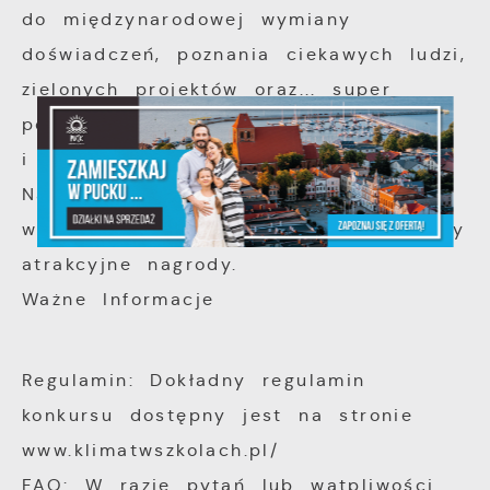
do międzynarodowej wymiany
doświadczeń, poznania ciekawych ludzi,
zielonych projektów oraz... super
podróży w towarzystwie rówieśników
i ekspertów.
Nagrody Rzeczowe: Dla sześciu
wyróżnionych zespołów przygotowaliśmy
atrakcyjne nagrody.
Ważne Informacje
Regulamin: Dokładny regulamin
konkursu dostępny jest na stronie
www.klimatwszkolach.pl/
FAQ: W razie pytań lub wątpliwości