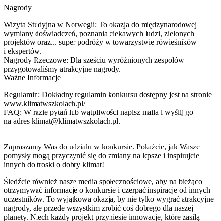
Nagrody
Wizyta Studyjna w Norwegii: To okazja do międzynarodowej
wymiany doświadczeń, poznania ciekawych ludzi, zielonych
projektów oraz... super podróży w towarzystwie rówieśników
i ekspertów.
Nagrody Rzeczowe: Dla sześciu wyróżnionych zespołów
przygotowaliśmy atrakcyjne nagrody.
Ważne Informacje
Regulamin: Dokładny regulamin konkursu dostępny jest na stronie
www.klimatwszkolach.pl/
FAQ: W razie pytań lub wątpliwości napisz maila i wyślij go
na adres klimat@klimatwszkolach.pl.
Zapraszamy Was do udziału w konkursie. Pokażcie, jak Wasze
pomysły mogą przyczynić się do zmiany na lepsze i inspirujcie
innych do troski o dobry klimat!
Śledźcie również nasze media społecznościowe, aby na bieżąco
otrzymywać informacje o konkursie i czerpać inspiracje od innych
uczestników. To wyjątkowa okazja, by nie tylko wygrać atrakcyjne
nagrody, ale przede wszystkim zrobić coś dobrego dla naszej
planety. Niech każdy projekt przyniesie innowacje, które zasilą