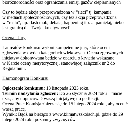
bioróżnorodności oraz ograniczania emisji gazów cieplarnianych
Czy to będzie akcja przeprowadzona w “sieci” tj. kampania
w mediach społecznościowych, czy też akcja przeprowadzona
w “realu”, np. flash mob, debata, happening itp. ... pamiętaj, niebo
jest granicą dla Twojej kreatywności!
Ocena i Jury
Laureatów konkursu wyłoni kompetentne jury, które oceni
zgłoszenia w dwóch kategoriach wiekowych. Ocena zgłoszonych
inicjatyw dokonywana będzie w oparciu o kryteria wskazane
w Karcie oceny merytorycznej, stanowiącej załącznik nr 2 do
Regulaminu.
Harmonogram Konkursu
Ogłoszenie konkursu:
13 listopada 2023 roku.
Termin nadsyłania zgłoszeń:
Do 26 stycznia 2024 roku – macie
czas, aby dopracować waszą inicjatywę do perfekcji.
Ocena Prac: Komisja zbierze się do 15 lutego 2024 roku, aby ocenić
waszą pracę.
Wyniki: Bądź na bieżąco z www.klimatwszkolach.pl, gdzie do 29
lutego 2024 roku poznamy zwycięzców.