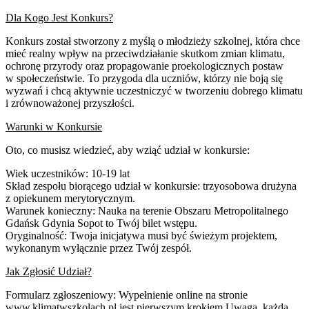
Dla Kogo Jest Konkurs?
Konkurs został stworzony z myślą o młodzieży szkolnej, która chce
mieć realny wpływ na przeciwdziałanie skutkom zmian klimatu,
ochronę przyrody oraz propagowanie proekologicznych postaw
w społeczeństwie. To przygoda dla uczniów, którzy nie boją się
wyzwań i chcą aktywnie uczestniczyć w tworzeniu dobrego klimatu
i zrównoważonej przyszłości.
Warunki w Konkursie
Oto, co musisz wiedzieć, aby wziąć udział w konkursie:
Wiek uczestników: 10-19 lat
Skład zespołu biorącego udział w konkursie: trzyosobowa drużyna
z opiekunem merytorycznym.
Warunek konieczny: Nauka na terenie Obszaru Metropolitalnego
Gdańsk Gdynia Sopot to Twój bilet wstępu.
Oryginalność: Twoja inicjatywa musi być świeżym projektem,
wykonanym wyłącznie przez Twój zespół.
Jak Zgłosić Udział?
Formularz zgłoszeniowy: Wypełnienie online na stronie
www.klimatwszkolach.pl jest pierwszym krokiem.Uwaga, każda