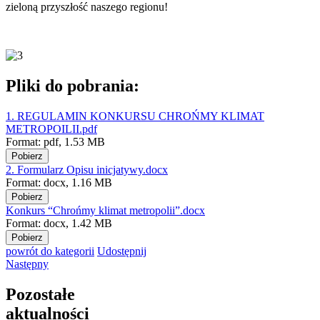
zieloną przyszłość naszego regionu!
Pliki do pobrania:
1. REGULAMIN KONKURSU CHROŃMY KLIMAT
METROPOILII.pdf
Format:
pdf,
1.53 MB
Pobierz
2. Formularz Opisu inicjatywy.docx
Format:
docx,
1.16 MB
Pobierz
Konkurs “Chrońmy klimat metropolii”.docx
Format:
docx,
1.42 MB
Pobierz
powrót
do kategorii
Udostępnij
Następny
Pozostałe
aktualności