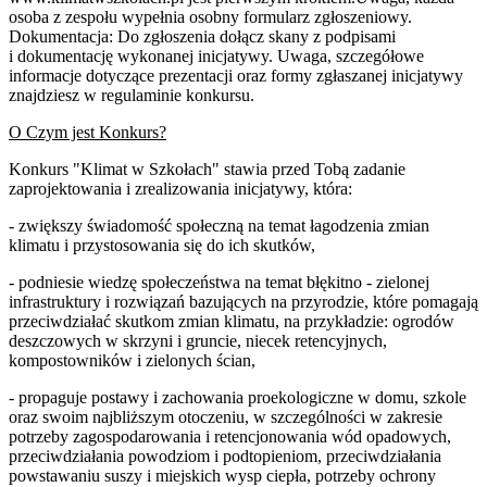
osoba z zespołu wypełnia osobny formularz zgłoszeniowy.
Dokumentacja: Do zgłoszenia dołącz skany z podpisami
i dokumentację wykonanej inicjatywy. Uwaga, szczegółowe
informacje dotyczące prezentacji oraz formy zgłaszanej inicjatywy
znajdziesz w regulaminie konkursu.
O Czym jest Konkurs?
Konkurs "Klimat w Szkołach" stawia przed Tobą zadanie
zaprojektowania i zrealizowania inicjatywy, która:
- zwiększy świadomość społeczną na temat łagodzenia zmian
klimatu i przystosowania się do ich skutków,
- podniesie wiedzę społeczeństwa na temat błękitno - zielonej
infrastruktury i rozwiązań bazujących na przyrodzie, które pomagają
przeciwdziałać skutkom zmian klimatu, na przykładzie: ogrodów
deszczowych w skrzyni i gruncie, niecek retencyjnych,
kompostowników i zielonych ścian,
- propaguje postawy i zachowania proekologiczne w domu, szkole
oraz swoim najbliższym otoczeniu, w szczególności w zakresie
potrzeby zagospodarowania i retencjonowania wód opadowych,
przeciwdziałania powodziom i podtopieniom, przeciwdziałania
powstawaniu suszy i miejskich wysp ciepła, potrzeby ochrony