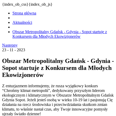
{index_ob_css}{index_ob_js}
Strona główna
Aktualności
Obszar Metropolitalny Gdańsk - Gdynia - Sopot startuje z
Konkursem dla Młodych Ekowizjonerów
Następny
23 - 11 - 2023
Obszar Metropolitalny Gdańsk - Gdynia -
Sopot startuje z Konkursem dla Młodych
Ekowizjonerów
Z entuzjazmem informujemy, że rusza wyjątkowy konkurs
“Chrońmy klimat metropolii”, dedykowany przyszłym liderom
ekologicznym i klimatycznym w Obszarze Metropolitalnym Gdańsk
Gdynia Sopot. Jeżeli jesteś osobą w wieku 10-19 lat i pasjonują Cię
działania na rzecz środowiska i przeciwdziałania skutkom zmian
klimatu, to właśnie nastał czas, aby Twoje innowacyjne pomysły
ujrzały światło dzienne!