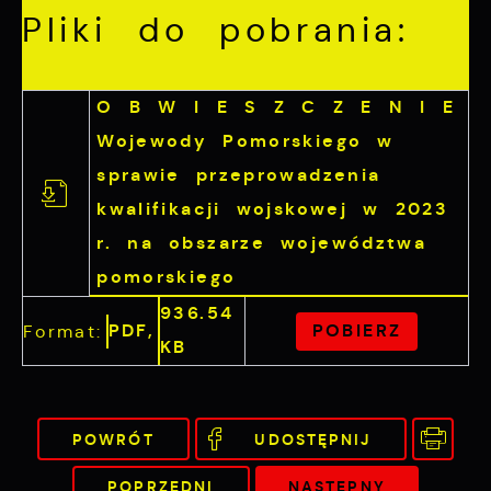
Pliki do pobrania:
O B W I E S Z C Z E N I E
Wojewody Pomorskiego w
sprawie przeprowadzenia
kwalifikacji wojskowej w 2023
r. na obszarze województwa
pomorskiego
936.54
PDF,
POBIERZ
Format:
KB
POWRÓT
UDOSTĘPNIJ
POPRZEDNI
NASTĘPNY