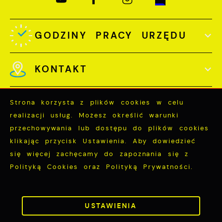
GODZINY PRACY URZĘDU
KONTAKT
Strona korzysta z plików cookies w celu
realizacji usług. Możesz określić warunki
przechowywania lub dostępu do plików cookies
Odwiedzin: 3738086
klikając przycisk Ustawienia. Aby dowiedzieć
Online: 80
się więcej zachęcamy do zapoznania się z
Polityką Cookies oraz Polityką Prywatności.
ZAPISZ WYBRANE
Copyright by miastopuck.pl
ZEZWÓL NA WSZYSTKIE
USTAWIENIA
Powered by
2ClickPortal®