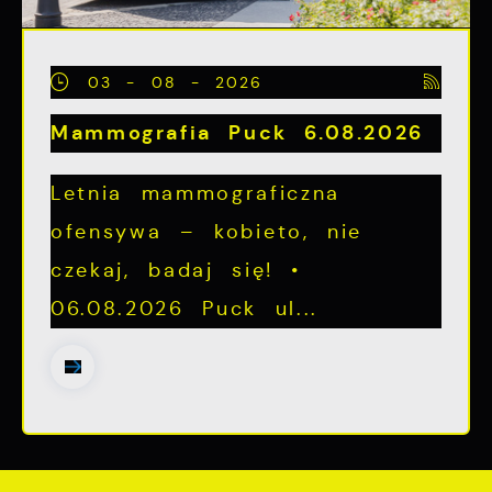
03 - 08 - 2026
Mammografia Puck 6.08.2026
Letnia mammograficzna
ofensywa – kobieto, nie
czekaj, badaj się! •
06.08.2026 Puck ul...