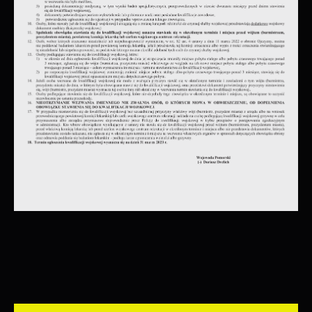
funkcjonalności.
Twoich zwyczajów dotyczących przeglądanej
witryny internetowej. Treści promocyjne
mogą pojawić się na stronach podmiotów
trzecich lub firm będących naszymi
partnerami oraz innych dostawców usług.
Firmy te działają w charakterze
pośredników prezentujących nasze treści w
postaci wiadomości, ofert, komunikatów
mediów społecznościowych.