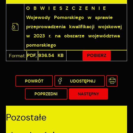
O B W I E S Z C Z E N I E
Wojewody Pomorskiego w sprawie
przeprowadzenia kwalifikacji wojskowej
w 2023 r. na obszarze województwa
pomorskiego
PDF,
936.54 KB
POBIERZ
Format:
POWRÓT
UDOSTĘPNIJ
POPRZEDNI
NASTĘPNY
Pozostałe