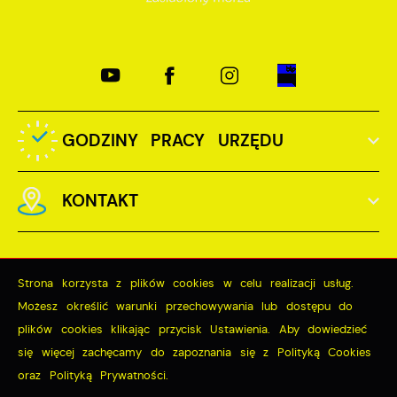
GODZINY PRACY URZĘDU
KONTAKT
Strona korzysta z plików cookies w celu realizacji usług.
Możesz określić warunki przechowywania lub dostępu do
Odwiedzin: 3768058
plików cookies klikając przycisk Ustawienia. Aby dowiedzieć
Online: 407
się więcej zachęcamy do zapoznania się z Polityką Cookies
oraz Polityką Prywatności.