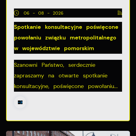
06 - 08 - 2026
Spotkanie konsultacyjne poświęcone
powołaniu związku metropolitalnego
w województwie pomorskim
Szanowni Państwo, serdecznie
zapraszamy na otwarte spotkanie
konsultacyjne, poświęcone powołaniu...