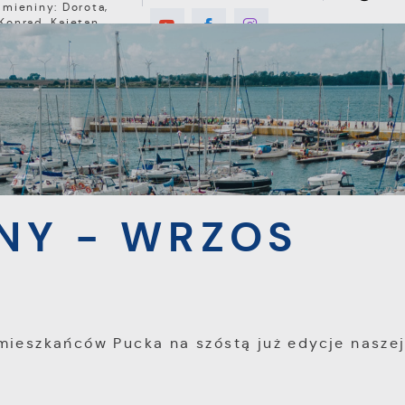
Imieniny: Dorota,
Konrad, Kajetan
8°C
E
MIESZKANIEC
TURYSTYKA
INWEST
a
„PAPIER ODDANY - WRZOS WYGRANY!”
NY - WRZOS
mieszkańców Pucka na szóstą już edycje nasze