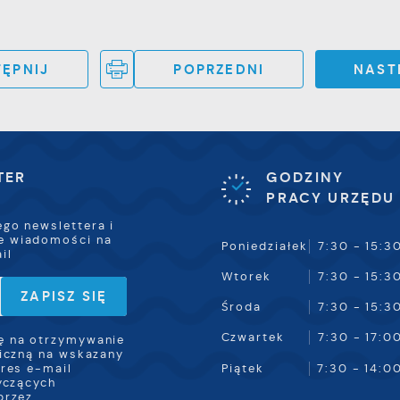
ĘPNIJ
POPRZEDNI
NAST
TER
GODZINY
PRACY URZĘDU
ego newslettera i
e wiadomości na
Poniedziałek
7:30 - 15:3
il
Wtorek
7:30 - 15:3
Środa
7:30 - 15:3
Czwartek
7:30 - 17:0
 na otrzymywanie
iczną na wskazany
Piątek
7:30 - 14:0
res e-mail
yczących
przez