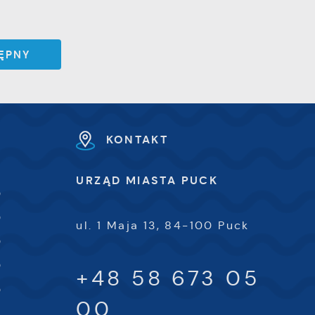
ĘPNY
KONTAKT
URZĄD MIASTA PUCK
0
0
ul. 1 Maja 13, 84-100 Puck
0
0
+48 58 673 05
0
00