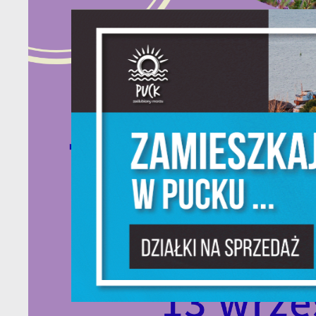
S
l
d
N
N
s
o
P
W
w
p
c
F
T
z
p
t