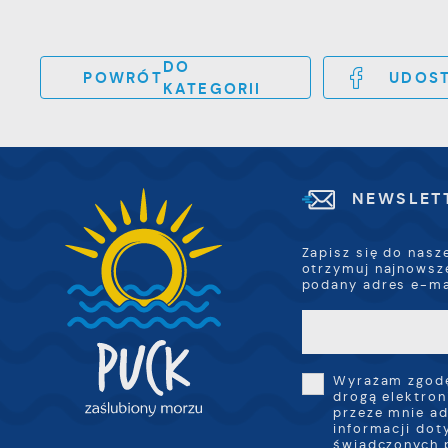
DO
POWRÓT
UDOST
KATEGORII
NEWSLET
Zapisz się do nasz
otrzymuj najnowsz
podany adres e-ma
Wyrażam zgodę
drogą elektron
przeze mnie ad
informacji dot
świadczonych 