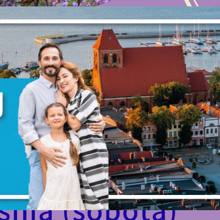
zanujemy Twoją prywatność. Możesz zmienić ustawienia cookie
ub zaakceptować je wszystkie. W dowolnym momencie możesz
okonać zmiany swoich ustawień.
iezbędne
iezbędne pliki cookies służą do prawidłowego funkcjonowania
trony internetowej i umożliwiają Ci komfortowe korzystanie z
ferowanych przez nas usług.
liki cookies odpowiadają na podejmowane przez Ciebie działani
ięcej
 celu m.in. dostosowania Twoich ustawień preferencji
rywatności, logowania czy wypełniania formularzy. Dzięki pliko
ookies strona, z której korzystasz, może działać bez zakłóceń.
unkcjonalne i personalizacyjne
ego typu pliki cookies umożliwiają stronie internetowej
apamiętanie wprowadzonych przez Ciebie ustawień oraz
ZAPISZ WYBRANE
ersonalizację określonych funkcjonalności czy prezentowanych
reści.