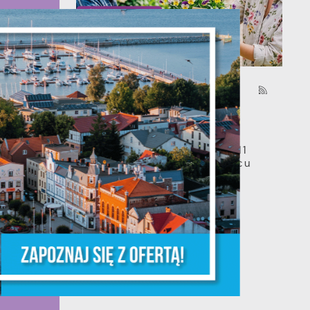
s
08 - 06 - 2026
Coroczna akcja
rozdawania bratków
W najbliższy czwartek, 11
czerwca 2026 r., na placu
przy ul. Zamkowej 6 w
Pucku odbędzie się
a
coroczna...
m