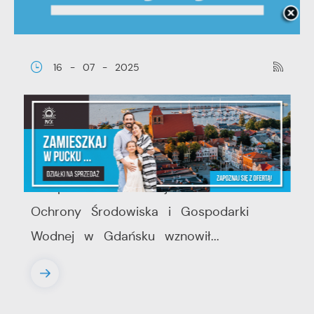
16 - 07 - 2025
Czyste Powietrze - wznowienie
naboru wniosków o dofinansowanie
zakupu i montażu kotłów gazowych
15 lipca 2025 r. Wojewódzki Fundusz
Ochrony Środowiska i Gospodarki
Wodnej w Gdańsku wznowił...