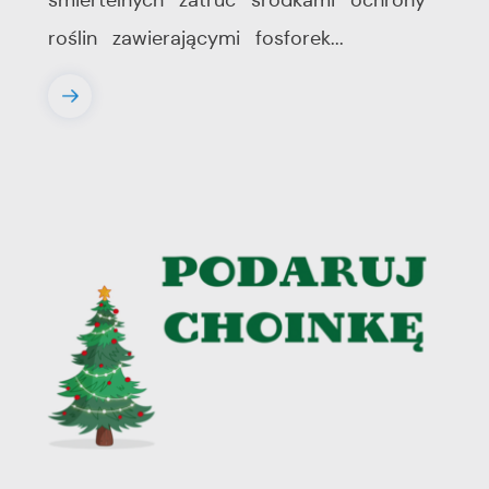
śmiertelnych zatruć środkami ochrony
roślin zawierającymi fosforek...