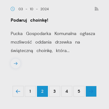
03 - 10 - 2024
Podaruj choinkę!
Pucka Gospodarka Komunalna ogłasza
możliwość oddania drzewka na
świąteczną choinkę, która...
1
2
3
4
5