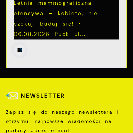
Letnia mammograficzna
ofensywa – kobieto, nie
czekaj, badaj się! •
06.08.2026 Puck ul...
NEWSLETTER
Zapisz się do naszego newslettera i
otrzymuj najnowsze wiadomości na
podany adres e-mail