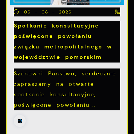
06 - 08 - 2026
Spotkanie konsultacyjne
poświęcone powołaniu
związku metropolitalnego w
województwie pomorskim
Szanowni Państwo, serdecznie
zapraszamy na otwarte
spotkanie konsultacyjne,
poświęcone powołaniu...