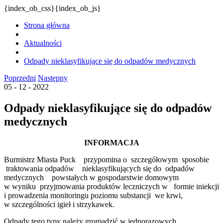
{index_ob_css}{index_ob_js}
Strona główna
Aktualności
Odpady nieklasyfikujące się do odpadów medycznych
Poprzedni
Następny
05 - 12 - 2022
Odpady nieklasyfikujące się do odpadów
medycznych
INFORMACJA
Burmistrz Miasta Puck przypomina o szczegółowym sposobie
traktowania odpadów nieklasyfikujących się do odpadów
medycznych powstałych w gospodarstwie domowym
w wyniku przyjmowania produktów leczniczych w formie iniekcji
i prowadzenia monitoringu poziomu substancji we krwi,
w szczególności igieł i strzykawek.
Odpady tego typy należy gromadzić w jednorazowych,