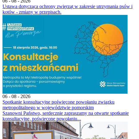
06 - 08 - 2026
Ustawa dotycząca ochrony zwięrząt w zakresie utrzymania psów i
kotów - zmiany w przepisach.
06 - 08 - 2026
Spotkanie konsultacyjne poświęcone powołaniu związku
metropolitalnego w województwie pomorskim
Szanowni Państwo, serdecznie zapraszamy na otwarte spotkanie
konsultacyjne, poświęcone powołaniu...