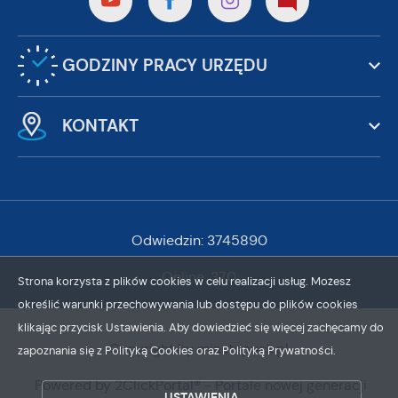
GODZINY PRACY URZĘDU
KONTAKT
Odwiedzin: 3745890
Online: 370
Strona korzysta z plików cookies w celu realizacji usług. Możesz
określić warunki przechowywania lub dostępu do plików cookies
klikając przycisk Ustawienia. Aby dowiedzieć się więcej zachęcamy do
Copyright by miastopuck.pl
zapoznania się z Polityką Cookies oraz Polityką Prywatności.
ZAPISZ WYBRANE
Powered by
2ClickPortal®
- Portale nowej generacji
USTAWIENIA