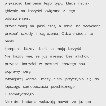
większość kampanii tego typu, kładą nacisk
pośredników prezentujących nasze treści w postaci
wiadomości, ofert, komunikatów mediów
głównie na korzyści związane z jego
społecznościowych.
odstawieniem,
przynajmniej na jakiś czas, a mniej na wywołane
przezeń szkody i zagrożenia. Odzwierciedla to
hasło
kampanii: Każdy dzień na moją korzyść.
Nie każdy wie, że już miesiąc bez alkoholu
przynosi korzyści w postaci lepszego snu,
poprawy cery,
łatwiejszej kontroli masy ciała, przyczynia się do
lepszego samopoczucia psychicznego
i somatycznego.
Niektóre badania wskazują nawet, że już po