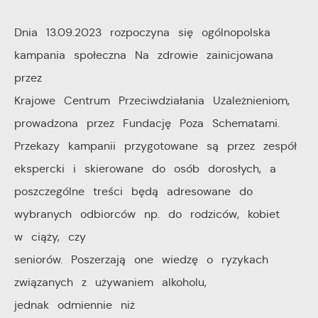
Dnia 13.09.2023 rozpoczyna się ogólnopolska
Cookies analityczne pozwalają na uzyskanie informacji
Więcej
w zakresie wykorzystywania witryny internetowej,
kampania społeczna Na zdrowie zainicjowana
miejsca oraz częstotliwości, z jaką odwiedzane są
przez
Reklamowe
nasze serwisy www. Dane pozwalają nam na ocenę
Krajowe Centrum Przeciwdziałania Uzależnieniom,
naszych serwisów internetowych pod względem ich
Dzięki reklamowym plikom cookies prezentujemy Ci
prowadzona przez Fundację Poza Schematami.
popularności wśród użytkowników. Zgromadzone
najciekawsze informacje i aktualności na stronach
Przekazy kampanii przygotowane są przez zespół
informacje są przetwarzane w formie zanonimizowanej.
naszych partnerów.
ekspercki i skierowane do osób dorosłych, a
Wyrażenie zgody na analityczne pliki cookies
gwarantuje dostępność wszystkich funkcjonalności.
poszczególne treści będą adresowane do
Promocyjne pliki cookies służą do prezentowania Ci
Więcej
naszych komunikatów na podstawie analizy Twoich
wybranych odbiorców np. do rodziców, kobiet
upodobań oraz Twoich zwyczajów dotyczących
w ciąży, czy
przeglądanej witryny internetowej. Treści promocyjne
seniorów. Poszerzają one wiedzę o ryzykach
mogą pojawić się na stronach podmiotów trzecich lub
związanych z używaniem alkoholu,
firm będących naszymi partnerami oraz innych
jednak odmiennie niż
dostawców usług. Firmy te działają w charakterze