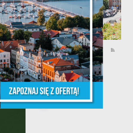
03 - 08 - 2026
a
Mammografia Puck
m
6.08.2026
Letnia mammograficzna
ofensywa – kobieto, nie
czekaj, badaj się! •
06.08.2026 Puck ul...
e