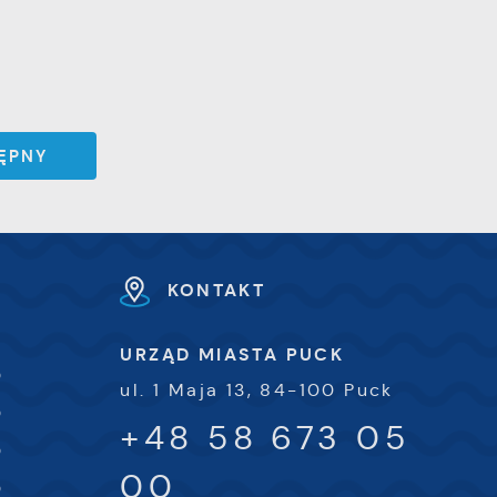
ĘPNY
KONTAKT
URZĄD MIASTA PUCK
0
ul. 1 Maja 13, 84-100 Puck
0
+48 58 673 05
0
00
0