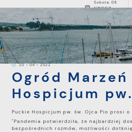
Przejdź do menu.
Przejdź do wyszukiwarki.
Przejdź do treści.
Przejdź do ustawień wielkości czcionki.
Włącz wersję kontrastową strony.
Sobota, 08
sierpnia
2026
1
Pochmurno
O MIEŚCI
Strona główna
Aktualności
Ogród Marzeń w Puc
20 - 04 - 2022
Ogród Marzeń
Hospicjum pw.
Puckie Hospicjum pw. św. Ojca Pio prosi o
"Pandemia potwierdziła, że najbardziej do
bezpośrednich rozmów, możliwości dotknię