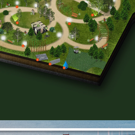
Ustawienia
e stworzoną stronę
https://ogrodmarzen.hospitium.or
zanujemy Twoją prywatność. Możesz zmienić ustawienia cookie