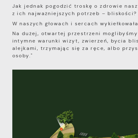
Jak jednak pogodzić troskę o zdrowie nas
z ich najważniejszych potrzeb – bliskości?
W naszych głowach i sercach wykiełkował
Na dużej, otwartej przestrzeni moglibyśm
intymne warunki wizyt, zwierzeń, bycia bli
alejkami, trzymając się za ręce, albo prz
osoby."