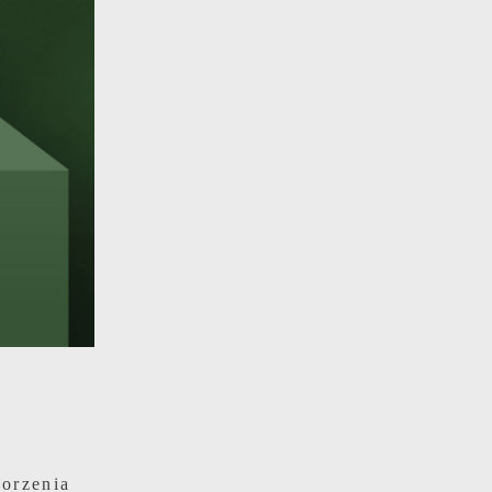
e
e
e
i
worzenia