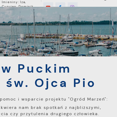
Imieniny: Iza,
Cyprian, Dominik
3°C
E
MIESZKANIEC
TURYSTYKA
INWEST
kim Hospicjum pw. św. Ojca Pio
 w Puckim
 św. Ojca Pio
 pomoc i wsparcie projektu "Ogród Marzeń":
skwiera nam brak spotkań z najbliższymi,
cia czy przytulenia drugiego człowieka.