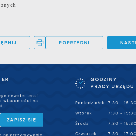
cznych.
ĘPNIJ
POPRZEDNI
NAST
TER
GODZINY
PRACY URZĘDU
ego newslettera i
e wiadomości na
Poniedziałek
7:30 - 15:3
il
Wtorek
7:30 - 15:3
Środa
7:30 - 15:3
Czwartek
7:30 - 17:0
 na otrzymywanie