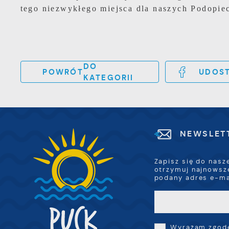
tego niezwykłego miejsca dla naszych Podopie
DO
POWRÓT
UDOST
KATEGORII
NEWSLET
Zapisz się do nasz
otrzymuj najnowsz
podany adres e-ma
Wyrażam zgodę