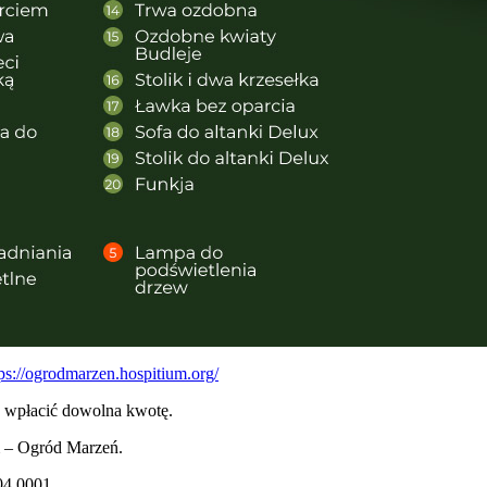
tps://ogrodmarzen.hospitium.org/
u wpłacić dowolna kwotę.
m – Ogród Marzeń.
04 0001