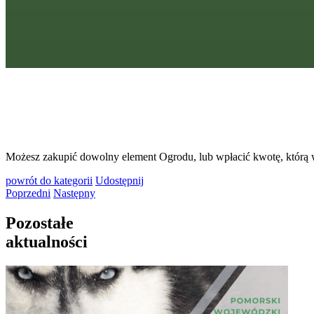
Możesz zakupić dowolny element Ogrodu, lub wpłacić kwotę, którą 
powrót
do kategorii
Udostępnij
Poprzedni
Następny
Pozostałe
aktualności