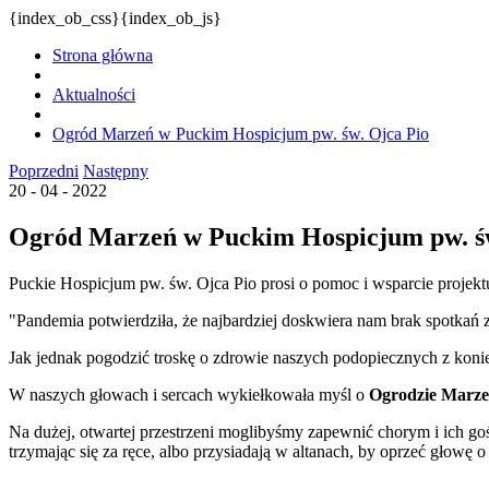
{index_ob_css}{index_ob_js}
Strona główna
Aktualności
Ogród Marzeń w Puckim Hospicjum pw. św. Ojca Pio
Poprzedni
Następny
20 - 04 - 2022
Ogród Marzeń w Puckim Hospicjum pw. św
Puckie Hospicjum pw. św. Ojca Pio prosi o pomoc i wsparcie projek
"Pandemia potwierdziła, że najbardziej doskwiera nam brak spotkań 
Jak jednak pogodzić troskę o zdrowie naszych podopiecznych z koniec
W naszych głowach i sercach wykiełkowała myśl o
Ogrodzie Marz
Na dużej, otwartej przestrzeni moglibyśmy zapewnić chorym i ich goś
trzymając się za ręce, albo przysiadają w altanach, by oprzeć głowę 