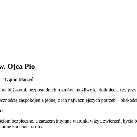
. Ojca Pio
tu "Ogród Marzeń":
z najbliższymi, bezpośrednich rozmów, możliwości dotknięcia czy przy
znością zaspokojenia jednej z ich najważniejszych potrzeb – bliskośc
eń
.
ciom bezpieczne, a zarazem intymne warunki wizyt, zwierzeń, bycia bl
o ramie kochanej osoby."