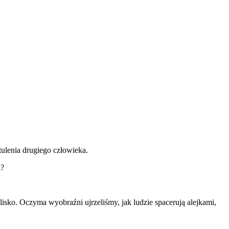
tulenia drugiego człowieka.
i?
isko. Oczyma wyobraźni ujrzeliśmy, jak ludzie spacerują alejkami,