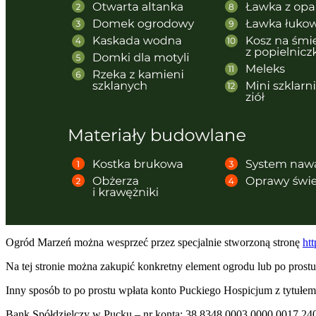
Ogród Marzeń można wesprzeć przez specjalnie stworzoną stronę
ht
Na tej stronie można zakupić konkretny element ogrodu lub po prost
Inny sposób to po prostu wpłata konto Puckiego Hospicjum z tytułe
Bank Spółdzielczy w Pucku – nr konta: 38 8348 0003 0000 0017 24