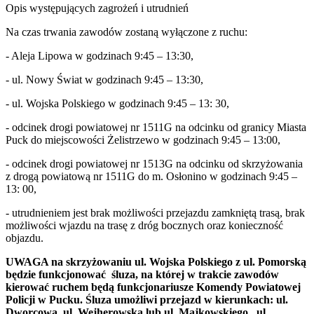
Opis występujących zagrożeń i utrudnień
Na czas trwania zawodów zostaną wyłączone z ruchu:
- Aleja Lipowa w godzinach 9:45 – 13:30,
- ul. Nowy Świat w godzinach 9:45 – 13:30,
- ul. Wojska Polskiego w godzinach 9:45 – 13: 30,
- odcinek drogi powiatowej nr 1511G na odcinku od granicy Miasta
Puck do miejscowości Żelistrzewo w godzinach 9:45 – 13:00,
- odcinek drogi powiatowej nr 1513G na odcinku od skrzyżowania
z drogą powiatową nr 1511G do m. Osłonino w godzinach 9:45 –
13: 00,
- utrudnieniem jest brak możliwości przejazdu zamkniętą trasą, brak
możliwości wjazdu na trasę z dróg bocznych oraz konieczność
objazdu.
UWAGA na skrzyżowaniu ul. Wojska Polskiego z ul. Pomorską
będzie funkcjonować śluza, na której w trakcie zawodów
kierować ruchem będą funkcjonariusze Komendy Powiatowej
Policji w Pucku. Śluza umożliwi przejazd w kierunkach: ul.
Dworcowa, ul. Wejherowska lub ul. Majkowskiego, ul.