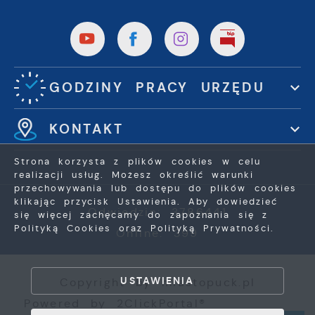
GODZINY PRACY URZĘDU
KONTAKT
Strona korzysta z plików cookies w celu
realizacji usług. Możesz określić warunki
przechowywania lub dostępu do plików cookies
klikając przycisk Ustawienia. Aby dowiedzieć
Odwiedzin: 3786441
się więcej zachęcamy do zapoznania się z
ZAPISZ WYBRANE
Polityką Cookies oraz Polityką Prywatności.
Online: 399
ZEZWÓL NA WSZYSTKIE
USTAWIENIA
Copyright by miastopuck.pl
Powered by
2ClickPortal®