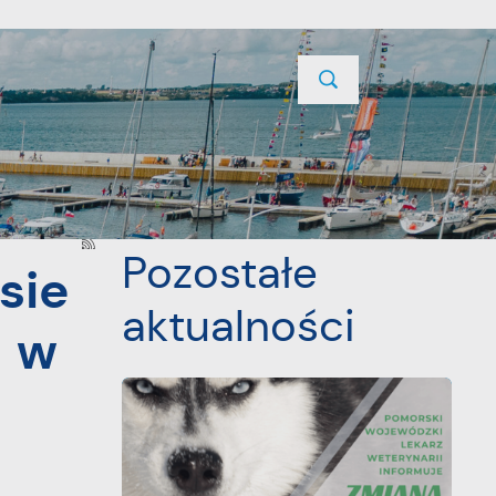
TYCJE
PROJEKTY UNIJNE
KONTAKT
POPRZEDNI
NASTĘPNY
Pozostałe
sie
aktualności
 w