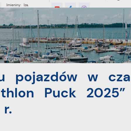
Imieniny: Iza,
Cyprian, Dominik
°C
E
MIESZKANIEC
TURYSTYKA
INWES
w czasie trwania PGK Triathlon Puck 2025” w dniu 08.06.2025 r.
hu pojazdów w cza
athlon Puck 2025”
r.