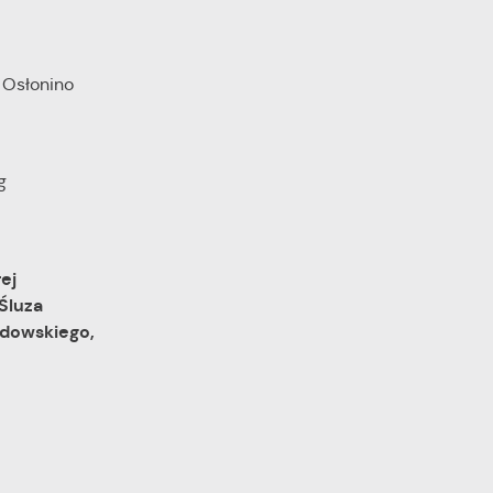
ie
 i
Osłonino
na
g
ej
Śluza
dowskiego,