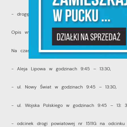
i
na
- drogę powiatową nr 1513G na odcinku od skrz
P
W
m
w
dz
Opis występujących zagrożeń i utrudnień
F
T
w
Na czas trwania zawodów zostaną wyłączone z r
f
D
W
- Aleja Lipowa w godzinach 9:45 – 13:30,
z
i
p
na
A
- ul. Nowy Świat w godzinach 9:45 – 13:30,
A
T
- ul. Wojska Polskiego w godzinach 9:45 – 13: 3
C
W
w
o
- odcinek drogi powiatowej nr 1511G na odcinku
s