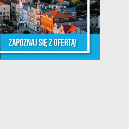
.
że
ia
w.