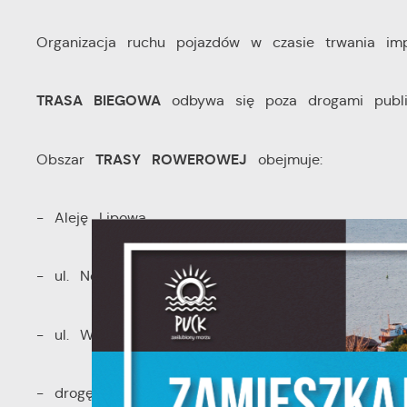
Organizacja ruchu pojazdów w czasie trwania im
TRASA BIEGOWA
odbywa się poza drogami publi
TRASY ROWEROWEJ
Obszar
obejmuje:
U
- Aleję Lipowa,
S
- ul. Nowy Świat,
z
s
- ul. Wojska Polskiego,
N
- drogę powiatową nr 1511G na odcinku Puck – Ż
N