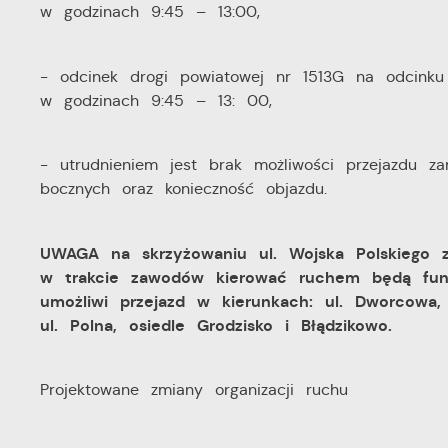
Z
R
w godzinach 9:45 – 13:00,
z
D
fu
a
- odcinek drogi powiatowej nr 1513G na odcinku
P
w godzinach 9:45 – 13: 00,
W
p
p
s
i
- utrudnieniem jest brak możliwości przejazdu z
p
bocznych oraz konieczność objazdu.
m
UWAGA na skrzyżowaniu ul. Wojska Polskiego z
w trakcie zawodów kierować ruchem będą funk
umożliwi przejazd w kierunkach: ul. Dworcowa,
ul. Polna, osiedle Grodzisko i Błądzikowo.
Projektowane zmiany organizacji ruchu