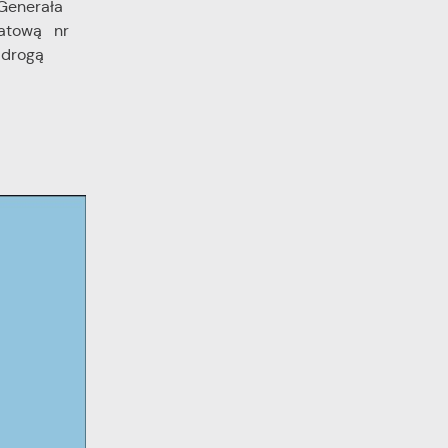
Generała
atową nr
drogą