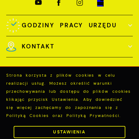
GODZINY PRACY URZĘDU
KONTAKT
Strona korzysta z plików cookies w celu
realizacji usług. Możesz określić warunki
Odwiedzin: 3786445
przechowywania lub dostępu do plików cookies
Online: 386
klikając przycisk Ustawienia. Aby dowiedzieć
się więcej zachęcamy do zapoznania się z
ZAPISZ WYBRANE
Polityką Cookies oraz Polityką Prywatności.
Copyright by miastopuck.pl
ZEZWÓL NA WSZYSTKIE
USTAWIENIA
Powered by
2ClickPortal®