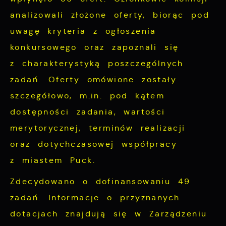
partnerami oraz innych dostawców usług.
analizowali złożone oferty, biorąc pod
Firmy te działają w charakterze
uwagę kryteria z ogłoszenia
pośredników prezentujących nasze treści w
konkursowego oraz zapoznali się
postaci wiadomości, ofert, komunikatów
z charakterystyką poszczególnych
mediów społecznościowych.
zadań. Oferty omówione zostały
szczegółowo, m.in. pod kątem
dostępności zadania, wartości
merytorycznej, terminów realizacji
oraz dotychczasowej współpracy
z miastem Puck.
Zdecydowano o dofinansowaniu 49
zadań. Informacje o przyznanych
dotacjach znajdują się w Zarządzeniu