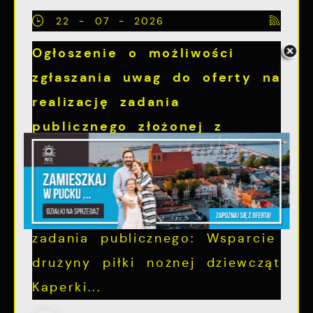
22 - 07 - 2026
Ogłoszenie o możliwości
zgłaszania uwag do oferty na
realizację zadania
publicznego złożonej z
inicjatywy organizacji
pozarządowej
Uznając celowość realizacji
zadania publicznego: Wsparcie
drużyny piłki nożnej dziewcząt
Kaperki...