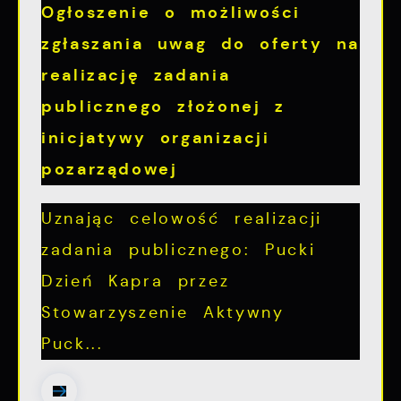
Ogłoszenie o możliwości
zgłaszania uwag do oferty na
realizację zadania
publicznego złożonej z
inicjatywy organizacji
pozarządowej
Uznając celowość realizacji
zadania publicznego: Pucki
Dzień Kapra przez
Stowarzyszenie Aktywny
Puck...