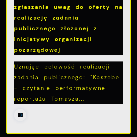
zgłaszania uwag do oferty na
realizację zadania
publicznego złożonej z
inicjatywy organizacji
pozarządowej
Uznając celowość realizacji
zadania publicznego: "Kaszebe
- czytanie performatywne
reportażu Tomasza...