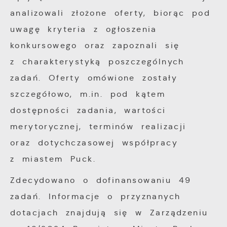
partnerami oraz innych dostawców usług.
analizowali złożone oferty, biorąc pod
Firmy te działają w charakterze
uwagę kryteria z ogłoszenia
pośredników prezentujących nasze treści w
konkursowego oraz zapoznali się
postaci wiadomości, ofert, komunikatów
z charakterystyką poszczególnych
mediów społecznościowych.
zadań. Oferty omówione zostały
szczegółowo, m.in. pod kątem
dostępności zadania, wartości
merytorycznej, terminów realizacji
oraz dotychczasowej współpracy
z miastem Puck.
Zdecydowano o dofinansowaniu 49
zadań. Informacje o przyznanych
dotacjach znajdują się w Zarządzeniu