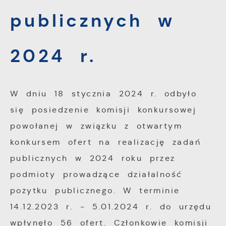
rozwijać się i dostosowywać do Twoich
gwarantuje dostępność większej ilości
publicznych w
potrzeb.
funkcji na stronie.
Cookies analityczne pozwalają na uzyskanie
Więcej
informacji w zakresie wykorzystywania
2024 r.
witryny internetowej, miejsca oraz
Reklamowe
częstotliwości, z jaką odwiedzane są nasze
serwisy www. Dane pozwalają nam na
Dzięki reklamowym plikom cookies
W dniu 18 stycznia 2024 r. odbyło
ocenę naszych serwisów internetowych pod
prezentujemy Ci najciekawsze informacje i
się posiedzenie komisji konkursowej
względem ich popularności wśród
aktualności na stronach naszych partnerów.
powołanej w związku z otwartym
użytkowników. Zgromadzone informacje są
Promocyjne pliki cookies służą do
Więcej
konkursem ofert na realizację zadań
przetwarzane w formie zanonimizowanej.
prezentowania Ci naszych komunikatów na
Wyrażenie zgody na analityczne pliki
publicznych w 2024 roku przez
podstawie analizy Twoich upodobań oraz
cookies gwarantuje dostępność wszystkich
podmioty prowadzące działalność
Twoich zwyczajów dotyczących przeglądanej
funkcjonalności.
pożytku publicznego. W terminie
witryny internetowej. Treści promocyjne
mogą pojawić się na stronach podmiotów
14.12.2023 r. - 5.01.2024 r. do urzędu
trzecich lub firm będących naszymi
wpłynęło 56 ofert. Członkowie komisji