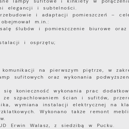
esne lampy sufitowe i kinkiety w połączeni
i elegancji i subtelności.
przebudowie i adaptacji pomieszczeń – ce
obejmował m.in.:
 salę ślubów i pomieszczenie biurowe oraz
talacji i osprzętu;
komunikacji na pierwszym piętrze, w zakre
amp sufitowych oraz wykonania podwyższen
ła się konieczność wykonania prac dodatkow
 ze szpachlowaniem ścian i sufitów, przer
ka, wymiana instalacji elektrycznej na kl
zklatkowych. Wykonano także remont mebli
w.
UD Erwin Walasz, z siedzibą w Pucku.