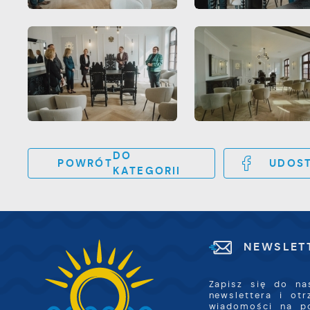
p
P
W
k
T
i
s
p
w
p
s
DO
POWRÓT
UDOST
KATEGORII
NEWSLET
Zapisz się do na
newslettera i ot
wiadomości na p