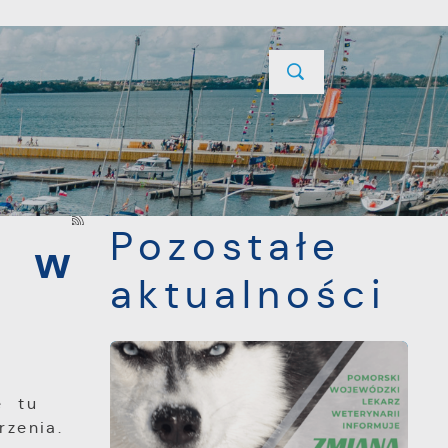
YCJE
PROJEKTY UNIJNE
KONTAKT
POPRZEDNI
NASTĘPNY
Pozostałe
w w
aktualności
a
e tu
zenia.