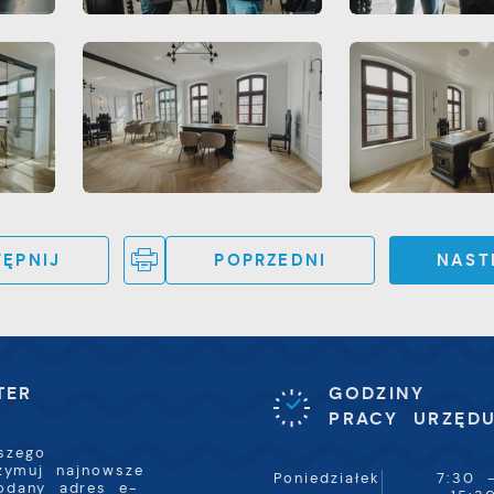
artnerów.
romocyjne pliki cookies służą do prezentowania Ci naszyc
ięcej
omunikatów na podstawie analizy Twoich upodobań oraz
woich zwyczajów dotyczących przeglądanej witryny
nternetowej. Treści promocyjne mogą pojawić się na
tronach podmiotów trzecich lub firm będących naszymi
artnerami oraz innych dostawców usług. Firmy te działają
 charakterze pośredników prezentujących nasze treści w
ostaci wiadomości, ofert, komunikatów mediów
połecznościowych.
ĘPNIJ
POPRZEDNI
NAST
TER
GODZINY
PRACY URZĘD
szego
rzymuj najnowsze
Poniedziałek
7:30 
odany adres e-