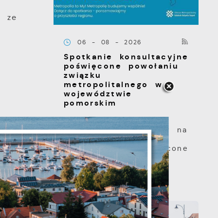
y ze
06 - 08 - 2026
Spotkanie konsultacyjne
poświęcone powołaniu
związku
metropolitalnego w
województwie
pomorskim
Szanowni Państwo,
serdecznie zapraszamy na
otwarte spotkanie
konsultacyjne, poświęcone
powołaniu...