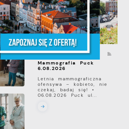
z,
03 - 08 - 2026
z
Mammografia Puck
6.08.2026
Letnia mammograficzna
ofensywa – kobieto, nie
czekaj, badaj się! •
06.08.2026 Puck ul...
ki