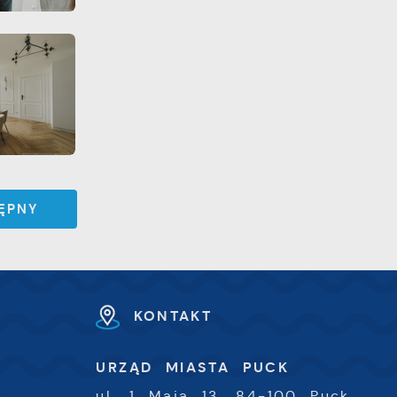
h
ĘPNY
KONTAKT
U
URZĄD MIASTA PUCK
-
ul. 1 Maja 13, 84-100 Puck