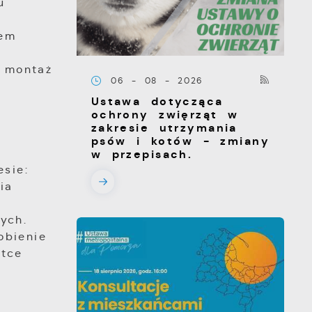
u
lem
 montaż
06 - 08 - 2026
Ustawa dotycząca
ochrony zwięrząt w
zakresie utrzymania
psów i kotów - zmiany
w przepisach.
sie:
ia
ych.
obienie
atce