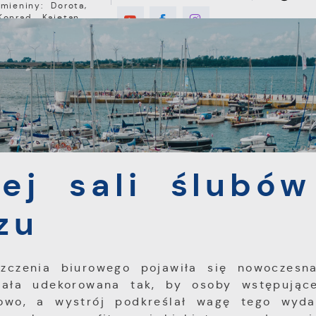
Imieniny: Dorota,
Konrad, Kajetan
°C
E
MIESZKANIEC
TURYSTYKA
INWEST
sali ślubów w puckim ratuszu
ej sali ślubó
zu
zczenia biurowego pojawiła się nowoczesn
stała udekorowana tak, by osoby wstępując
owo, a wystrój podkreślał wagę tego wydar