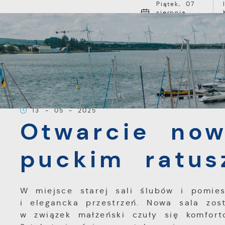
Przejdź do menu.
Przejdź do wyszukiwarki.
Przejdź do treści.
Przejdź do ustawień wielkości czcionki.
Włącz wersję kontrastową strony.
Piątek, 07
sierpnia
2026
17
Pochmurno
O MIEŚCI
Strona główna
Aktualności
Otwarcie nowej 
13 - 05 - 2025
Otwarcie now
puckim ratus
W miejsce starej sali ślubów i pomies
i elegancka przestrzeń. Nowa sala zo
w związek małżeński czuły się komfort