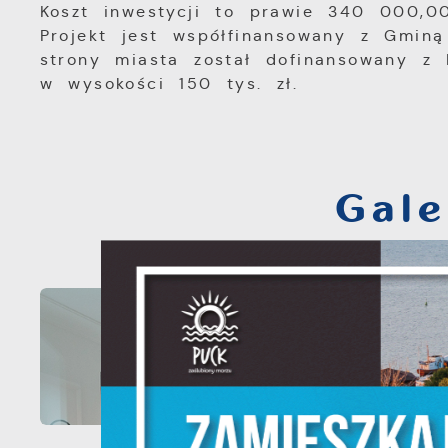
Koszt inwestycji to prawie 340 000,00
Projekt jest współfinansowany z Gmin
strony miasta został dofinansowany 
w wysokości 150 tys. zł.
Gale
S
c
m
N
N
f
k