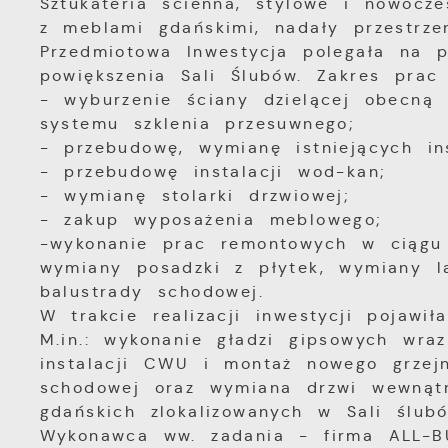
Sztukateria ścienna, stylowe i nowocz
z meblami gdańskimi, nadały przestrzen
Przedmiotowa Inwestycja polegała na 
powiększenia Sali Ślubów. Zakres prac 
- wyburzenie ściany dzielącej obecną
systemu szklenia przesuwnego;
- przebudowę, wymianę istniejących ins
- przebudowę instalacji wod-kan;
- wymianę stolarki drzwiowej;
- zakup wyposażenia meblowego;
-wykonanie prac remontowych w ciągu 
wymiany posadzki z płytek, wymiany l
balustrady schodowej.
W trakcie realizacji inwestycji pojawi
M.in.: wykonanie gładzi gipsowych wraz
instalacji CWU i montaż nowego grzejni
schodowej oraz wymiana drzwi wewnątr
gdańskich zlokalizowanych w Sali ślubó
Wykonawca ww. zadania - firma ALL-B