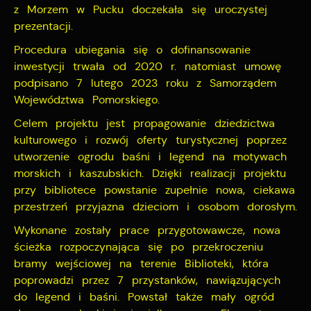
gwarantuje dostępność wszystkich funkcjonalności.
Promocyjne pliki cookies służą do prezentowania Ci
z Morzem w Pucku doczekała się uroczystej
Więcej
naszych komunikatów na podstawie analizy Twoich
prezentacji.
upodobań oraz Twoich zwyczajów dotyczących
Procedura ubiegania się o dofinansowanie
przeglądanej witryny internetowej. Treści promocyjne
mogą pojawić się na stronach podmiotów trzecich lub
inwestycji trwała od 2020 r. natomiast umowę
firm będących naszymi partnerami oraz innych
podpisano 7 lutego 2023 roku z Samorządem
dostawców usług. Firmy te działają w charakterze
Województwa Pomorskiego.
pośredników prezentujących nasze treści w postaci
wiadomości, ofert, komunikatów mediów
Celem projektu jest propagowanie dziedzictwa
społecznościowych.
kulturowego i rozwój oferty turystycznej poprzez
utworzenie ogrodu baśni i legend na motywach
morskich i kaszubskich. Dzięki realizacji projektu
przy bibliotece powstanie zupełnie nowa, ciekawa
przestrzeń przyjazna dzieciom i osobom dorosłym.
Wykonane zostały prace przygotowawcze, nowa
ścieżka rozpoczynająca się po przekroczeniu
bramy wejściowej na terenie Biblioteki, która
poprowadzi przez 7 przystanków, nawiązujących
do legend i baśni. Powstał także mały ogród