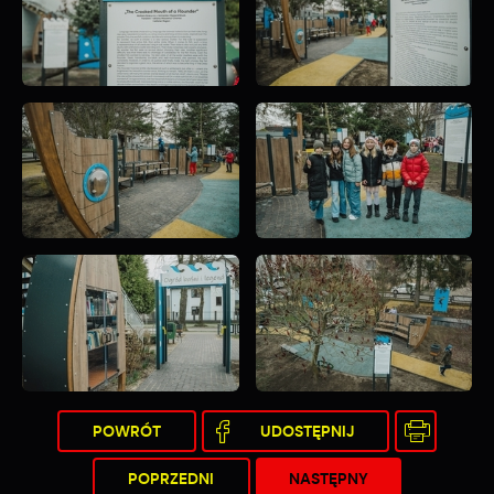
POWRÓT
UDOSTĘPNIJ
POPRZEDNI
NASTĘPNY