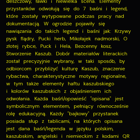
deszczowy, ławki i niewielka scena. Elementy
przystanków odwołują się do 7 baśni i legend,
które zostały wytypowane podczas pracy nad
dokumentacją. W ogrodzie pojawiły się
nawiązania do takich legend i baśni jak: Krzywy
pysk flądry, Pucki herb, Mikołajek nadmorski, O
złotej rybce, Puck i Hela, Bezcenny kosz,
Stworzenie Kaszub. Dobór materiałów literackich
został precyzyjnie wybrany, w taki sposób, by
odbiorcom przybliżyć kulturę Kaszub, znaczenie
rybactwa, charakterystyczne motywy regionalne,
w tym także elementy haftu kaszubskiego
i kolorów kaszubskich z objaśnieniem ich
odwołania. Każda baśń/opowieść "opisana" jest
symbolicznym elementem, pełniący równocześnie
rolę edukacyjną. Każdy "bajkowy" przystanek
posiada słup z tablicami, na których opisana
jest dana baśń/legenda w języku polskim,
kaszubskim, angielski i niemieckim z kodami QR