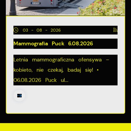
03 - 08 - 2026
Mammografia Puck 6.08.2026
Letnia mammograficzna ofensywa –
kobieto, nie czekaj, badaj się! •
06.08.2026 Puck ul...