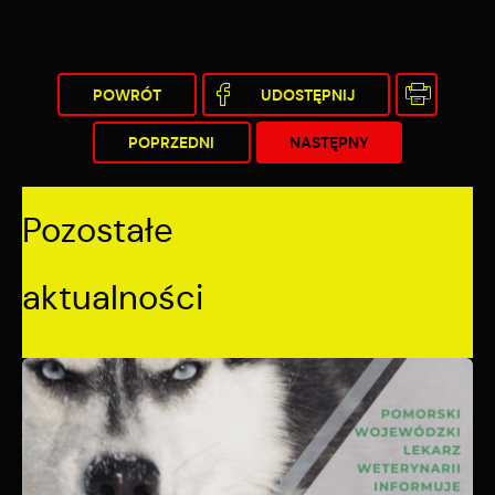
POWRÓT
UDOSTĘPNIJ
POPRZEDNI
NASTĘPNY
Pozostałe
aktualności