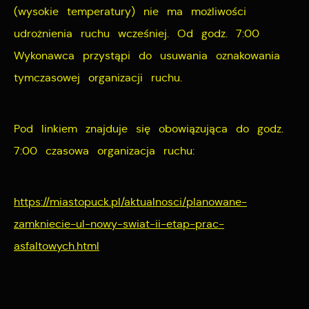
pośredników prezentujących nasze treści w postaci
(wysokie temperatury) nie ma możliwości
wiadomości, ofert, komunikatów mediów
udrożnienia ruchu wcześniej. Od godz. 7:00
społecznościowych.
Wykonawca przystąpi do usuwania oznakowania
tymczasowej organizacji ruchu.
Pod linkiem znajduje się obowiązująca do godz.
7:00 czasowa organizacja ruchu:
https://miastopuck.pl/aktualnosci/planowane-
zamkniecie-ul-nowy-swiat-ii-etap-prac-
asfaltowych.html