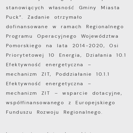
funkcjonalności.
Twoich zwyczajów dotyczących przeglądanej
stanowiących własność Gminy Miasta
witryny internetowej. Treści promocyjne
Puck”. Zadanie otrzymało
mogą pojawić się na stronach podmiotów
dofinansowane w ramach Regionalnego
trzecich lub firm będących naszymi
Programu Operacyjnego Województwa
partnerami oraz innych dostawców usług.
Pomorskiego na lata 2014-2020, Osi
Firmy te działają w charakterze
Priorytetowej 10 Energia, Działania 10.1
pośredników prezentujących nasze treści w
postaci wiadomości, ofert, komunikatów
Efektywność energetyczna –
mediów społecznościowych.
mechanizm ZIT, Poddziałanie 10.1.1
Efektywność energetyczna –
mechanizm ZIT – wsparcie dotacyjne,
współfinansowanego z Europejskiego
Funduszu Rozwoju Regionalnego.