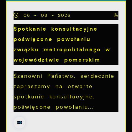
06 - 08 - 2026
Spotkanie konsultacyjne
poświęcone powołaniu
związku metropolitalnego w
województwie pomorskim
Szanowni Państwo, serdecznie
zapraszamy na otwarte
spotkanie konsultacyjne,
poświęcone powołaniu...