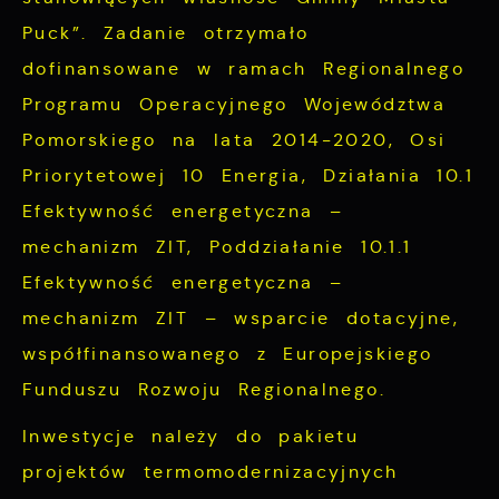
partnerami oraz innych dostawców usług.
Puck”. Zadanie otrzymało
Firmy te działają w charakterze
dofinansowane w ramach Regionalnego
pośredników prezentujących nasze treści w
Programu Operacyjnego Województwa
postaci wiadomości, ofert, komunikatów
Pomorskiego na lata 2014-2020, Osi
mediów społecznościowych.
Priorytetowej 10 Energia, Działania 10.1
Efektywność energetyczna –
mechanizm ZIT, Poddziałanie 10.1.1
Efektywność energetyczna –
mechanizm ZIT – wsparcie dotacyjne,
współfinansowanego z Europejskiego
Funduszu Rozwoju Regionalnego.
Inwestycje należy do pakietu
projektów termomodernizacyjnych