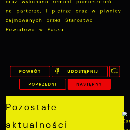
oraz wykonano remont pomieszczeń
na parterze, I piętrze oraz w piwnicy
zajmowanych przez Starostwo
Powiatowe w Pucku.
POWRÓT
UDOSTĘPNIJ
POPRZEDNI
NASTĘPNY
Pozostałe
aktualności