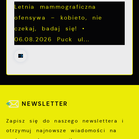
Letnia mammograficzna
ofensywa – kobieto, nie
czekaj, badaj się! •
06.08.2026 Puck ul...
NEWSLETTER
Zapisz się do naszego newslettera i
otrzymuj najnowsze wiadomości na