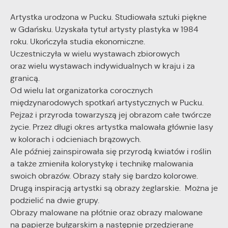
najciekawsze informacje i aktualności na stronach naszych
formie zanonimizowanej. Wyrażenie zgody na analityczne pliki
partnerów.
cookies gwarantuje dostępność wszystkich funkcjonalności.
Artystka urodzona w Pucku. Studiowała sztuki piękne
w Gdańsku. Uzyskała tytuł artysty plastyka w 1984
Promocyjne pliki cookies służą do prezentowania Ci naszych
roku. Ukończyła studia ekonomiczne.
Więcej
komunikatów na podstawie analizy Twoich upodobań oraz
Uczestniczyła w wielu wystawach zbiorowych
Twoich zwyczajów dotyczących przeglądanej witryny
oraz wielu wystawach indywidualnych w kraju i za
internetowej. Treści promocyjne mogą pojawić się na
granicą.
stronach podmiotów trzecich lub firm będących naszymi
Od wielu lat organizatorka corocznych
partnerami oraz innych dostawców usług. Firmy te działają w
charakterze pośredników prezentujących nasze treści w
międzynarodowych spotkań artystycznych w Pucku.
postaci wiadomości, ofert, komunikatów mediów
Pejzaż i przyroda towarzyszą jej obrazom całe twórcze
społecznościowych.
życie. Przez długi okres artystka malowała głównie lasy
w kolorach i odcieniach brązowych.
Ale później zainspirowała się przyrodą kwiatów i roślin
a także zmieniła kolorystykę i technikę malowania
swoich obrazów. Obrazy stały się bardzo kolorowe.
Drugą inspiracją artystki są obrazy żeglarskie. Można je
podzielić na dwie grupy.
Obrazy malowane na płótnie oraz obrazy malowane
na papierze bułgarskim a następnie przedzierane