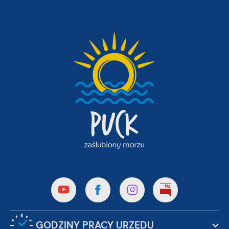
GODZINY PRACY URZĘDU