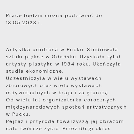
internetowej, miejsca oraz częstotliwości, z
jaką odwiedzane są nasze serwisy www. Dane
Reklamowe
Prace będzie można podziwiać do
pozwalają nam na ocenę naszych serwisów
Dzięki reklamowym plikom cookies
internetowych pod względem ich popularności
13.05.2023 r.
prezentujemy Ci najciekawsze informacje i
wśród użytkowników. Zgromadzone informacje
aktualności na stronach naszych partnerów.
są przetwarzane w formie zanonimizowanej.
Wyrażenie zgody na analityczne pliki cookies
gwarantuje dostępność wszystkich
Promocyjne pliki cookies służą do
Artystka urodzona w Pucku. Studiowała
Więcej
funkcjonalności.
prezentowania Ci naszych komunikatów na
sztuki piękne w Gdańsku. Uzyskała tytuł
podstawie analizy Twoich upodobań oraz
artysty plastyka w 1984 roku. Ukończyła
Twoich zwyczajów dotyczących przeglądanej
studia ekonomiczne.
witryny internetowej. Treści promocyjne mogą
Uczestniczyła w wielu wystawach
pojawić się na stronach podmiotów trzecich
lub firm będących naszymi partnerami oraz
zbiorowych oraz wielu wystawach
innych dostawców usług. Firmy te działają w
indywidualnych w kraju i za granicą.
charakterze pośredników prezentujących nasze
Od wielu lat organizatorka corocznych
treści w postaci wiadomości, ofert,
międzynarodowych spotkań artystycznych
komunikatów mediów społecznościowych.
w Pucku.
Pejzaż i przyroda towarzyszą jej obrazom
całe twórcze życie. Przez długi okres