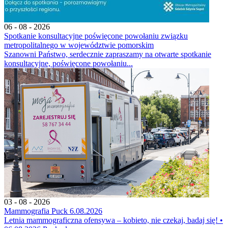
06 - 08 - 2026
Spotkanie konsultacyjne poświęcone powołaniu związku
metropolitalnego w województwie pomorskim
Szanowni Państwo, serdecznie zapraszamy na otwarte spotkanie
konsultacyjne, poświęcone powołaniu...
03 - 08 - 2026
Mammografia Puck 6.08.2026
Letnia mammograficzna ofensywa – kobieto, nie czekaj, badaj się! •