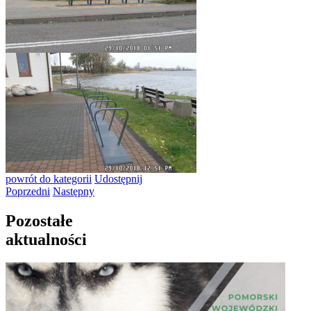
powrót
do kategorii
Udostępnij
Poprzedni
Następny
Pozostałe
aktualności