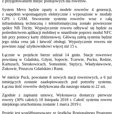
z przygotowaniem miejsc postojowych dla rowerów.
System Mevo będzie oparty o modele rowerów 4 generacji,
z napędem wspomaganym elektrycznie i wyposażone w moduły
GPS i GSM.
Stworzenie systemu rowerów wraz z całą
infrastrukturą techniczną i teleinformatyczną zostało powierzone
spółce NB Tricity. Wypożyczenie roweru odbywać się będzie za
pośrednictwem aplikacji mobilnej w smartfonie poprzez modul NFC
lub przy pomocy karty zbliżeniowej. Główną zaletą systemu będzie
jego niska cena jak i łatwość obsługi. Wypożyczenie roweru nie
powinno zająć użytkownikowi więcej niż 15 s.
Łącznie w projekcie bierze udział 14 gmin. Stacje rowerowe
powstaną w Gdańsku, Gdyni, Sopocie, Tczewie, Pucku, Redzie,
Kartuzach, Sierakowicach, Somoninie, Stężycy, Władysławowie,
Żukowie, Pruszczu Gdańskim i Rumi.
W mieście Puck, powstanie 8 nowych stacji rowerowych, a 6 już
istniejących zostanie zaadoptowanych pod potrzeby systemu.
Łączna ilość rowerów dedykowana dla naszego miasta to 22 szt.
Zgodnie z zapisami umowy, Wykonawca dostarczy pierwsze
rowery (30% całości) 18 listopada 2018 r. Całość systemu roweru
miejskiego uruchomiona zostanie 1 marca 2019 r.
Projekt jest współfinansowany ze środków Regionalnego Programu