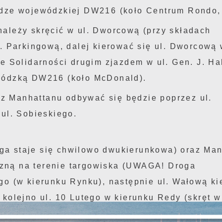
odze wojewódzkiej DW216 (koło Centrum Rondo, 
ależy skręcić w ul. Dworcową (przy składach
. Parkingową, dalej kierować się ul. Dworcową 
e Solidarności drugim zjazdem w ul. Gen. J. Ha
wódzką DW216 (koło McDonald).
z Manhattanu odbywać się będzie poprzez ul.
 ul. Sobieskiego.
ga staje się chwilowo dwukierunkowa) oraz Ma
zną na terenie targowiska (UWAGA! Droga
ego (w kierunku Rynku), następnie ul. Wałową k
Ustawienia
 kolejno ul. 10 Lutego w kierunku Redy (skręt w
wo);