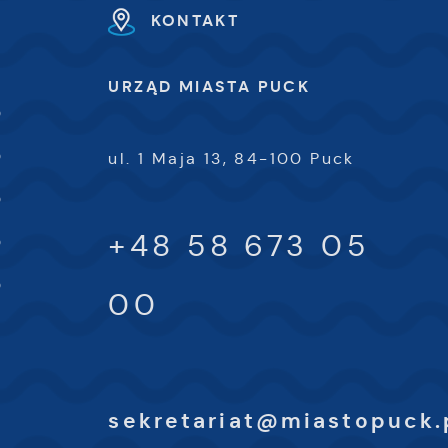
KONTAKT
URZĄD MIASTA PUCK
0
0
ul. 1 Maja 13, 84-100 Puck
0
+48 58 673 05
0
0
00
sekretariat@miastopuck.