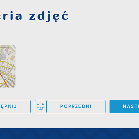
wyczajów dotyczących przeglądanej witryny internetowej. Treśc
romocyjne mogą pojawić się na stronach podmiotów trzecich
ria zdjęć
ub firm będących naszymi partnerami oraz innych dostawców
sług. Firmy te działają w charakterze pośredników
rezentujących nasze treści w postaci wiadomości, ofert,
omunikatów mediów społecznościowych.
ĘPNIJ
POPRZEDNI
NAST