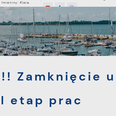
Imieniny: Klara,
Roman, Romuald
C
E
MIESZKANIEC
TURYSTYKA
INWEST
knięcie ul. Nowy Świat - II etap prac asfaltowych
! Zamknięcie u
I etap prac