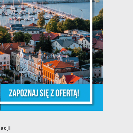
Mammografia Puck
s
nników
6.08.2026
skiego
Letnia mammograficzna
ofensywa – kobieto, nie
czekaj, badaj się! •
nym
06.08.2026 Puck ul...
u przy
a
iat
m
acji