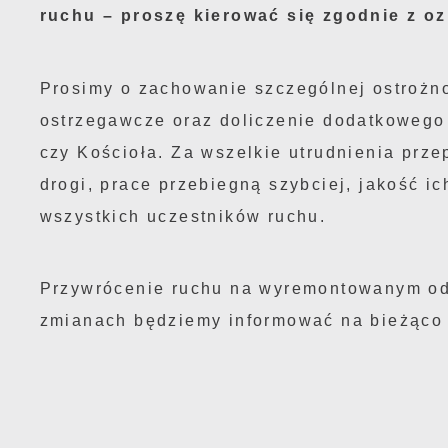
ruchu – proszę kierować się zgodnie z o
t
D
W
k
Prosimy o zachowanie szczególnej ostrożn
j
ostrzegawcze oraz doliczenie dodatkowego 
f
A
czy Kościoła. Za wszelkie utrudnienia prz
d
A
drogi, prace przebiegną szybciej, jakość i
d
wszystkich uczestników ruchu.
C
W
w
c
Przywrócenie ruchu na wyremontowanym od
p
R
zmianach będziemy informować na bieżąco n
w
D
i
i
z
w
P
W
k