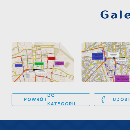
z
p
Gale
l
u
p
k
DO
POWRÓT
UDOST
KATEGORII