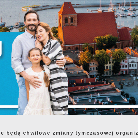
zanujemy Twoją prywatność. Możesz zmienić ustawienia cookie
listrzewa alternatywnie ulicami: 1 Maja, Męcze
ub zaakceptować je wszystkie. W dowolnym momencie możesz
okonać zmiany swoich ustawień.
. Lipowa, Przebendowskiego i dalej Wojska Pol
iezbędne
 i 8 odbywać się będzie DWUKIERUNKOWO z jedy
iezbędne pliki cookies służą do prawidłowego funkcjonowania
trony internetowej i umożliwiają Ci komfortowe korzystanie z
 Piaśnicy i możliwością zawrócenia na parking
ferowanych przez nas usług.
oprzez pas zieleni).
liki cookies odpowiadają na podejmowane przez Ciebie działani
ięcej
 celu m.in. dostosowania Twoich ustawień preferencji
 czas remontu to przy Stadionie na ul. Nowy Św
rywatności, logowania czy wypełniania formularzy. Dzięki pliko
ZAPISZ WYBRANE
ookies strona, z której korzystasz, może działać bez zakłóceń.
.
unkcjonalne i personalizacyjne
ZEZWÓL NA WSZYSTKIE
ego typu pliki cookies umożliwiają stronie internetowej
apamiętanie wprowadzonych przez Ciebie ustawień oraz
we będą chwilowe zmiany tymczasowej organiz
ersonalizację określonych funkcjonalności czy prezentowanych