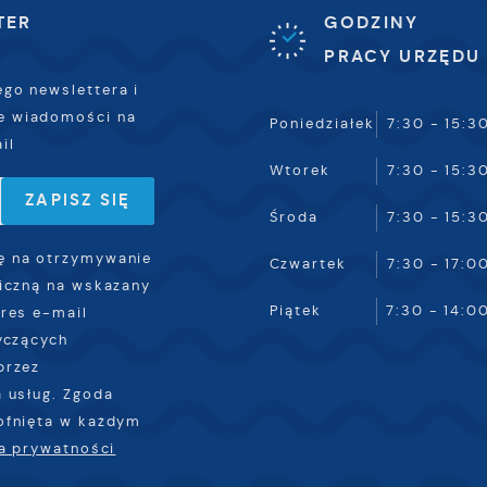
TER
GODZINY
PRACY URZĘDU
ego newslettera i
e wiadomości na
Poniedziałek
7:30 - 15:3
il
Wtorek
7:30 - 15:3
Środa
7:30 - 15:3
 na otrzymywanie
Czwartek
7:30 - 17:0
iczną na wskazany
Piątek
7:30 - 14:0
res e-mail
yczących
przez
 usług. Zgoda
ofnięta w każdym
ka prywatności