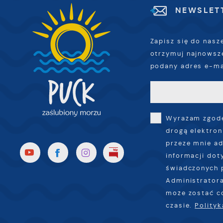
NEWSLET
Zapisz się do nasz
otrzymuj najnowsz
podany adres e-ma
Wyrażam zgodę
drogą elektron
przeze mnie ad
informacji dot
świadczonych 
Administratora
może zostać c
czasie.
Polity