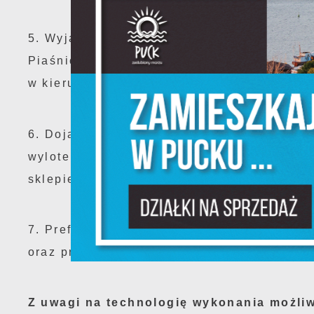
S
5. Wyjazd z Urzędu, Szpitala w kierunku Że
l
d
Piaśnicy, skręcając w lewo Nowy Świat, Al
w kierunku Żelistrzewa.
N
6. Dojazd do posesji Nowy Świat 2, 4, 6
N
s
wylotem na skrzyżowaniu z ul. Męczenników
o
sklepie mięsnym Konkol, piekarni Konkol (p
P
W
w
7. Preferowany parking dla mieszkańców na
p
c
oraz przy ul. Wojska Polskiego przy aptece
F
T
z
Z uwagi na technologię wykonania możli
p