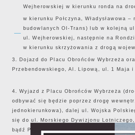
Wejherowskiej w kierunku ronda na dr
w kierunku Połczyna, Władysławowa – n
budowlanych Ol-Trans) lub w kolejną ul
ul. Wejherowskiej, następnie na Rondzi
w kierunku skrzyżowania z drogą woje
3. Dojazd do Placu Obrońców Wybrzeża ora
Przebendowskiego, Al. Lipową, ul. 1 Maja i
4. Wyjazd z Placu Obrońców Wybrzeża (dro
odbywać się będzie poprzez drogę wewnętr
jednokierunkowa), dalej ul. Wojska Polski
się do ul. Morskiego Dywizjonu Lotniczego,
bądź Połczyna, Władysławowa (skręt w pra