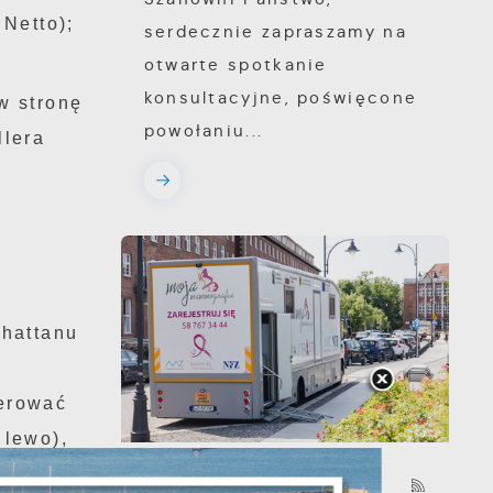
Netto);
serdecznie zapraszamy na
otwarte spotkanie
konsultacyjne, poświęcone
w stronę
powołaniu...
llera
nhattanu
ierować
 lewo),
03 - 08 - 2026