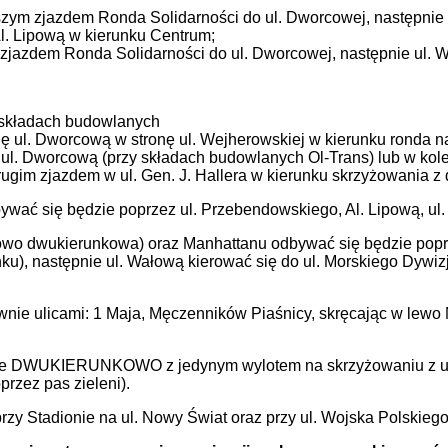
szym zjazdem Ronda Solidarności do ul. Dworcowej, następnie u
Al. Lipową w kierunku Centrum;
 zjazdem Ronda Solidarności do ul. Dworcowej, następnie ul. We
y składach budowlanych
 się ul. Dworcową w stronę ul. Wejherowskiej w kierunku rond
ul. Dworcową (przy składach budowlanych Ol-Trans) lub w kolej
drugim zjazdem w ul. Gen. J. Hallera w kierunku skrzyżowania
ć się będzie poprzez ul. Przebendowskiego, Al. Lipową, ul. 1
lowo dwukierunkowa) oraz Manhattanu odbywać się będzie pop
ku), następnie ul. Wałową kierować się do ul. Morskiego Dywizj
tywnie ulicami: 1 Maja, Męczenników Piaśnicy, skręcając w lew
ędzie DWUKIERUNKOWO z jedynym wylotem na skrzyżowaniu z ul
przez pas zieleni).
zy Stadionie na ul. Nowy Świat oraz przy ul. Wojska Polskiego