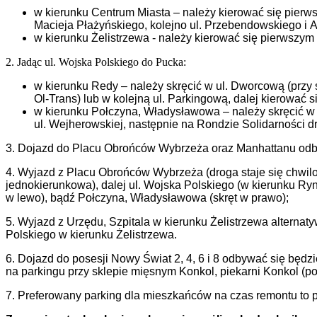
w kierunku Centrum Miasta – należy kierować się pierw
Macieja Płażyńskiego, kolejno ul. Przebendowskiego i 
w kierunku Żelistrzewa - należy kierować się pierwszym
2. Jadąc ul. Wojska Polskiego do Pucka:
w kierunku Redy – należy skręcić w ul. Dworcową (prz
Ol-Trans) lub w kolejną ul. Parkingową, dalej kierować
w kierunku Połczyna, Władysławowa – należy skręcić w 
ul. Wejherowskiej, następnie na Rondzie Solidarności 
3. Dojazd do Placu Obrońców Wybrzeża oraz Manhattanu odbywa
4. Wyjazd z Placu Obrońców Wybrzeża (droga staje się chwi
jednokierunkowa), dalej ul. Wojska Polskiego (w kierunku Ryn
w lewo), bądź Połczyna, Władysławowa (skręt w prawo);
5. Wyjazd z Urzędu, Szpitala w kierunku Żelistrzewa alterna
Polskiego w kierunku Żelistrzewa.
6. Dojazd do posesji Nowy Świat 2, 4, 6 i 8 odbywać się b
na parkingu przy sklepie mięsnym Konkol, piekarni Konkol (po
7. Preferowany parking dla mieszkańców na czas remontu to pr