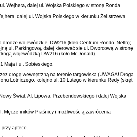
l. Wejhera, dalej ul. Wojska Polskiego w stronę Ronda
jhera, dalej ul. Wojska Polskiego w kierunku Żelistrzewa.
a na drodze wojewódzkiej DW216 (koło Centrum Rondo, Netto);
ną ul. Parkingową, dalej kierować się ul. Dworcową w stronę
 z drogą wojewódzką DW216 (koło McDonald).
 Maja i ul. Sobieskiego.
rzez drogę wewnętrzną na terenie targowiska (UWAGA! Droga
onu Lotniczego, kolejno ul. 10 Lutego w kierunku Redy (skręt
o Nowy Świat, Al. Lipowa, Przebendowskiego i dalej Wojska
. Męczenników Piaśnicy i możliwością zawrócenia
 przy aptece.