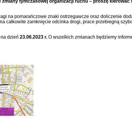
 zmiany tymczasowej organizacji ruchu – proszę kierować 
agi na pomarańczowe znaki ostrzegawcze oraz doliczenie dodat
na całkowite zamknięcie odcinka drogi, prace przebiegną szybci
 na dzień
23.06.2023 r.
O wszelkich zmianach będziemy informow