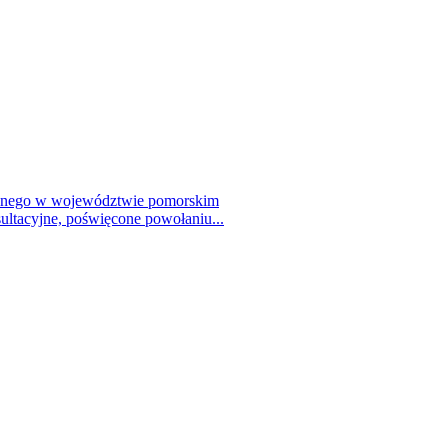
talnego w województwie pomorskim
ultacyjne, poświęcone powołaniu...