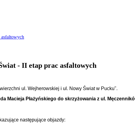
 asfaltowych
at - II etap prac asfaltowych
awierzchni ul. Wejherowskiej i ul. Nowy Świat w Pucku".
nda Macieja Płażyńskiego do skrzyżowania z ul. Męczennik
azujące następujące objazdy: