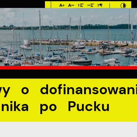
Imieniny: Klara,
Roman, Romuald
°C
E
MIESZKANIEC
TURYSTYKA
INWES
nsowanie wydania przewodnika po Pucku
y o dofinansowan
dnika po Pucku