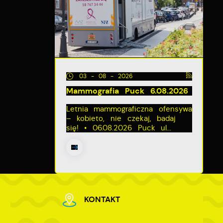
03 - 08 - 2026
Mammografia Puck 6.08.2026
e
Letnia mammograficzna ofensywa
– kobieto, nie czekaj, badaj
się! • 06.08.2026 Puck ul...
KONTAKT