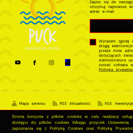
Zapisz się do naszego
otrzymuj najnowsze w
adres e-mail
Wyrażam zgodę n
drogą elektronic
przeze mnie adre
dotyczących świa
Administratora u
zostać cofnięta 
Polityka prywatno
Mapa serwisu
RSS Aktualności
RSS Inwestycj
Strona korzysta z plików cookies w celu realizacji usłu
dostępu do plików cookies klikając przycisk Ustawienia
Copyright by miastopuck.pl
zapoznania się z Polityką Cookies oraz Polityką Prywatno