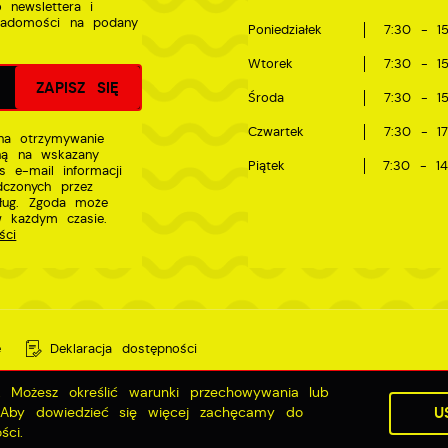
 newslettera i
iadomości na podany
Poniedziałek
7:30 - 15
Wtorek
7:30 - 15
Środa
7:30 - 15
Czwartek
7:30 - 17
a otrzymywanie
zną na wskazany
Piątek
7:30 - 14
s e-mail informacji
dczonych przez
sług. Zgoda może
w każdym czasie.
ści
e
Deklaracja dostępności
g. Możesz określić warunki przechowywania lub
. Aby dowiedzieć się więcej zachęcamy do
U
ści.