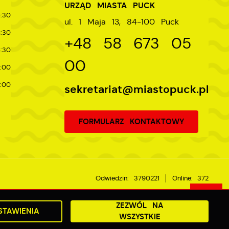
URZĄD MIASTA PUCK
:30
ul. 1 Maja 13, 84-100 Puck
:30
+48 58 673 05
:30
00
:00
:00
sekretariat@miastopuck.pl
FORMULARZ KONTAKTOWY
Odwiedzin: 3790221
Online: 372
ZEZWÓL NA
STAWIENIA
Powered by
2ClickPortal®
- Portale nowej generacji
WSZYSTKIE
DO GÓRY