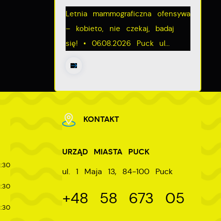
Letnia mammograficzna ofensywa
e
– kobieto, nie czekaj, badaj
się! • 06.08.2026 Puck ul...
KONTAKT
URZĄD MIASTA PUCK
:30
ul. 1 Maja 13, 84-100 Puck
:30
+48 58 673 05
:30