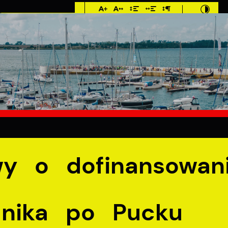
Imieniny: Iza,
Cyprian, Dominik
E
MIESZKANIEC
TURYSTYKA
INWES
nsowanie wydania przewodnika po Pucku
y o dofinansowan
dnika po Pucku