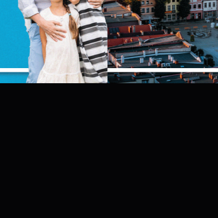
nternetowej i umożliwiają Ci komfortowe korzystanie z oferowanych przez
as usług.
liki cookies odpowiadają na podejmowane przez Ciebie działania w celu
ięcej
.in. dostosowania Twoich ustawień preferencji prywatności, logowania czy
ypełniania formularzy. Dzięki plikom cookies strona, z której korzystasz,
PNIJ
POPRZEDNI
NAS
oże działać bez zakłóceń.
unkcjonalne i personalizacyjne
ZAPISZ WYBRANE
ego typu pliki cookies umożliwiają stronie internetowej zapamiętanie
prowadzonych przez Ciebie ustawień oraz personalizację określonych
ZEZWÓL NA WSZYSTKIE
unkcjonalności czy prezentowanych treści.
zięki tym plikom cookies możemy zapewnić Ci większy komfort korzystan
ięcej
 funkcjonalności naszej strony poprzez dopasowanie jej do Twoich
ndywidualnych preferencji. Wyrażenie zgody na funkcjonalne i
ersonalizacyjne pliki cookies gwarantuje dostępność większej ilości funkcji
nalityczne
a stronie.
nalityczne pliki cookies pomagają nam rozwijać się i dostosowywać do
woich potrzeb.
ookies analityczne pozwalają na uzyskanie informacji w zakresie
ięcej
ykorzystywania witryny internetowej, miejsca oraz częstotliwości, z jaką
dwiedzane są nasze serwisy www. Dane pozwalają nam na ocenę naszych