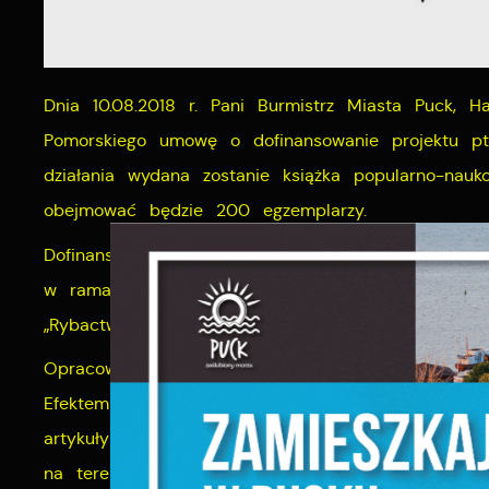
Dnia 10.08.2018 r. Pani Burmistrz Miasta Puck,
Pomorskiego umowę o dofinansowanie projektu pt
działania wydana zostanie książka popularno-nauko
obejmować będzie 200 egzemplarzy.
Dofinansowanie w zakresie działania „Realizacja lo
w ramach Priorytetu 4 ” Zwiększenie zatrudnienia
S
„Rybactwo i Morze” stanowi kwotę 20 000 zł, a c
z
s
Opracowanie i przygotowanie książki do druku o
Efektem prac będzie około 180 stronicowa książk
N
artykuły dotyczące początków Pucka i historii lok
N
na terenie miasta.