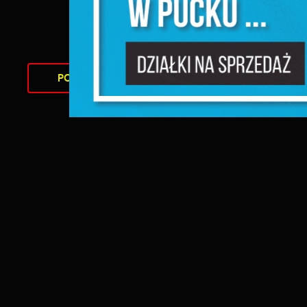
i
n
P
W
m
w
POWRÓT
DO KATEGORII
UDOSTĘ
m
F
T
w
f
D
W
z
i
p
A
n
A
T
C
W
w
o