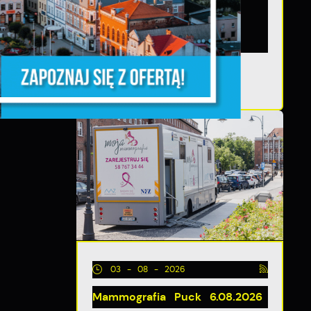
zapraszamy na otwarte
spotkanie konsultacyjne,
poświęcone powołaniu...
TĘPNY
ia
03 - 08 - 2026
Mammografia Puck 6.08.2026