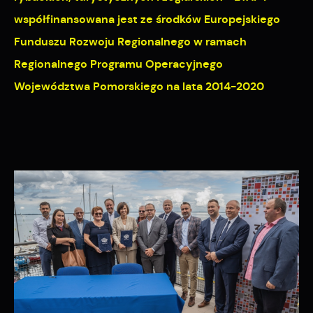
postaci wiadomości, ofert, komunikatów mediów
współfinansowana jest ze środków Europejskiego
społecznościowych.
Funduszu Rozwoju Regionalnego w ramach
Regionalnego Programu Operacyjnego
Województwa Pomorskiego na lata 2014-2020