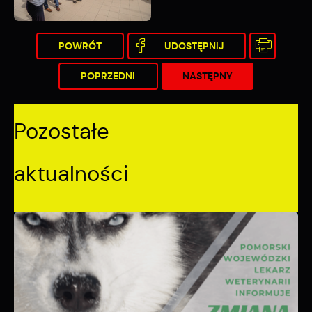
POWRÓT
UDOSTĘPNIJ
POPRZEDNI
NASTĘPNY
Pozostałe
aktualności