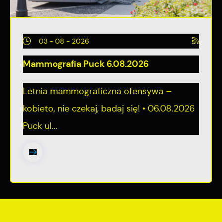
03 - 08 - 2026
Mammografia Puck 6.08.2026
Letnia mammograficzna ofensywa –
kobieto, nie czekaj, badaj się! • 06.08.2026
Puck ul...