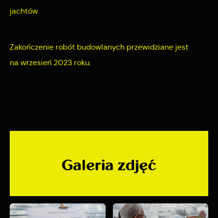
jachtów.
Zakończenie robót budowlanych przewidziane jest
na wrzesień 2023 roku.
Galeria zdjęć