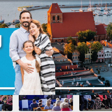
anujemy Twoją prywatność. Możesz zmienić ustawienia cookies lub zaakceptować 
szystkie. W dowolnym momencie możesz dokonać zmiany swoich ustawień.
iezbędne
ezbędne pliki cookies służą do prawidłowego funkcjonowania strony internetowej i
ożliwiają Ci komfortowe korzystanie z oferowanych przez nas usług.
iki cookies odpowiadają na podejmowane przez Ciebie działania w celu m.in.
ięcej
stosowania Twoich ustawień preferencji prywatności, logowania czy wypełniania
rmularzy. Dzięki plikom cookies strona, z której korzystasz, może działać bez zakłóce
unkcjonalne i personalizacyjne
ZAPISZ WYBRANE
go typu pliki cookies umożliwiają stronie internetowej zapamiętanie wprowadzon
zez Ciebie ustawień oraz personalizację określonych funkcjonalności czy
ZEZWÓL NA WSZYSTKIE
ezentowanych treści.