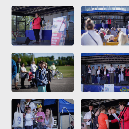
Dz
W
fu
pr
gw
A
An
po
Co
W
wi
w
ic
R
fo
Dz
do
ak
Pr
W
po
wi
tr
dz