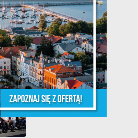
kobieto, nie czekaj, badaj się! •
je
06.08.2026 Puck ul...
ń.
ych