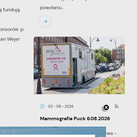
powołaniu...
ą fundują
onsorów: p.
tian Wejer
03 - 08 - 2026
Mammografia Puck 6.08.2026
Letnia mammograficzna ofensywa –