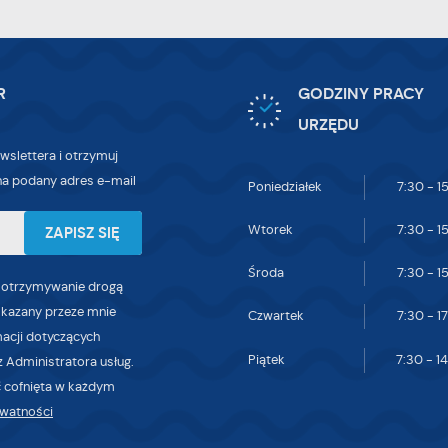
R
GODZINY PRACY
URZĘDU
wslettera i otrzymuj
a podany adres e-mail
Poniedziałek
7:30 - 1
Wtorek
7:30 - 1
Środa
7:30 - 1
 otrzymywanie drogą
skazany przeze mnie
Czwartek
7:30 - 1
macji dotyczących
Piątek
7:30 - 1
 Administratora usług.
 cofnięta w każdym
ywatności