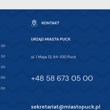
KONTAKT
URZĄD MIASTA PUCK
5:30
5:30
ul. 1 Maja 13, 84-100 Puck
5:30
+48 58 673 05 00
7:00
4:00
sekretariat@miastopuck.pl