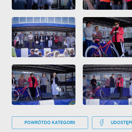
o
POWRÓT
DO KATEGORII
UDOSTĘP