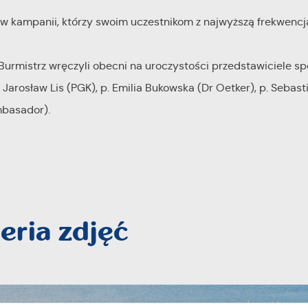
w kampanii, którzy swoim uczestnikom z najwyższą frekwencj
rmistrz wręczyli obecni na uroczystości przedstawiciele sp
. Jarosław Lis (PGK), p. Emilia Bukowska (Dr Oetker), p. Sebas
mbasador).
eria zdjęć
stawienia