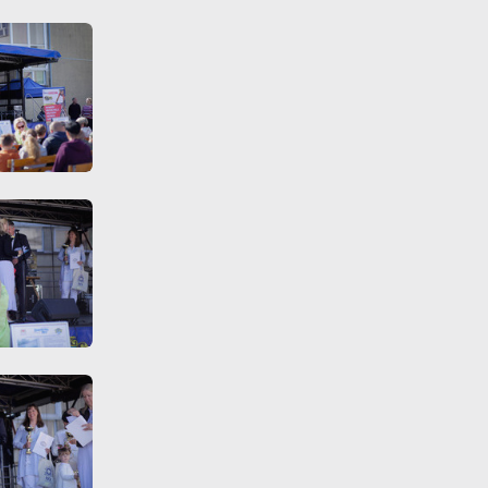
y
ej
te
ci,