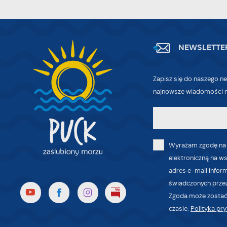
NEWSLETTE
Zapisz się do naszego ne
najnowsze wiadomości n
Wyrażam zgodę na
elektroniczną na w
adres e-mail infor
świadczonych przez
Zgoda może zostać
czasie.
Polityka pr