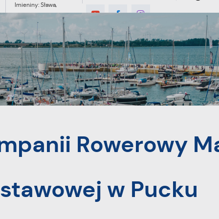
Imieniny: Sława,
Jakub, Stefan
0°C
MIESZKANIEC
TURYSTYKA
INWES
y Maj 2023 w Szkole Podstawowej w Pucku
mpanii Rowerowy M
dstawowej w Pucku