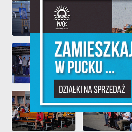
Sz
w
N
Ni
um
Pl
W
do
fo
F
Te
pr
pr