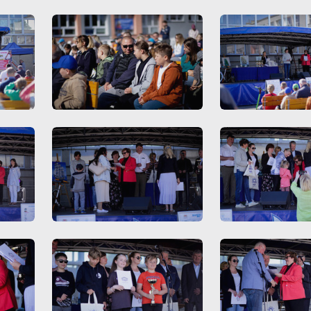
ięki tym plikom cookies możemy zapewnić Ci większy komfort korzystania z
ięcej
nkcjonalności naszej strony poprzez dopasowanie jej do Twoich indywidualnych
eferencji. Wyrażenie zgody na funkcjonalne i personalizacyjne pliki cookies
arantuje dostępność większej ilości funkcji na stronie.
nalityczne
alityczne pliki cookies pomagają nam rozwijać się i dostosowywać do Twoich
trzeb.
okies analityczne pozwalają na uzyskanie informacji w zakresie wykorzystywania
ięcej
tryny internetowej, miejsca oraz częstotliwości, z jaką odwiedzane są nasze serwis
ww. Dane pozwalają nam na ocenę naszych serwisów internetowych pod względem
h popularności wśród użytkowników. Zgromadzone informacje są przetwarzane w
eklamowe
rmie zanonimizowanej. Wyrażenie zgody na analityczne pliki cookies gwarantuje
ięki reklamowym plikom cookies prezentujemy Ci najciekawsze informacje i
stępność wszystkich funkcjonalności.
tualności na stronach naszych partnerów.
omocyjne pliki cookies służą do prezentowania Ci naszych komunikatów na
ięcej
dstawie analizy Twoich upodobań oraz Twoich zwyczajów dotyczących przeglądan
tryny internetowej. Treści promocyjne mogą pojawić się na stronach podmiotów
zecich lub firm będących naszymi partnerami oraz innych dostawców usług. Firmy 
iałają w charakterze pośredników prezentujących nasze treści w postaci wiadomoś