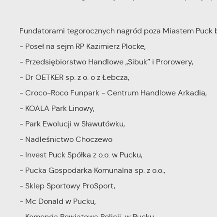
Fundatorami tegorocznych nagród poza Miastem Puck b
- Poseł na sejm RP Kazimierz Plocke,
- Przedsiębiorstwo Handlowe „Sibuk” i Prorowery,
- Dr OETKER sp. z o. o z Łebcza,
- Croco-Roco Funpark - Centrum Handlowe Arkadia,
- KOALA Park Linowy,
- Park Ewolucji w Sławutówku,
- Nadleśnictwo Choczewo
- Invest Puck Spółka z o.o. w Pucku,
- Pucka Gospodarka Komunalna sp. z o.o.,
- Sklep Sportowy ProSport,
- Mc Donald w Pucku,
- Komenda Powiatowa Policji w Pucku,