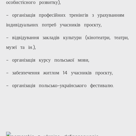
особистісного розвитку),
- організація професійних тренінгів з урахуванням
індивідуальних потреб учасників проєкту,
- відвідування закладів культури (кінотеатри, театри,
музеї та ін.),
- організація курсу польської мови,
- забезпечення житлом 14 учасників проєкту,
- організація польсько-українського фестивалю.