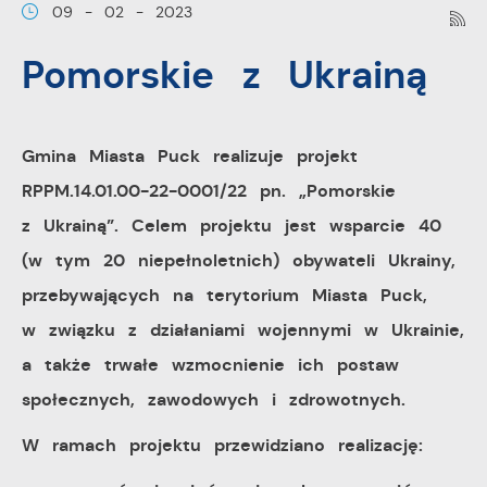
09 - 02 - 2023
Ciebie działania w celu m.in. dostosowania Twoich
ustawień preferencji prywatności, logowania czy
Pomorskie z Ukrainą
Funkcjonalne i personalizacyjne
wypełniania formularzy. Dzięki plikom cookies strona, z
której korzystasz, może działać bez zakłóceń.
Tego typu pliki cookies umożliwiają stronie internetowej
zapamiętanie wprowadzonych przez Ciebie ustawień
Gmina Miasta Puck realizuje projekt
oraz personalizację określonych funkcjonalności czy
RPPM.14.01.00-22-0001/22 pn. „Pomorskie
prezentowanych treści.
z Ukrainą”. Celem projektu jest wsparcie 40
Dzięki tym plikom cookies możemy zapewnić Ci
Więcej
(w tym 20 niepełnoletnich) obywateli Ukrainy,
większy komfort korzystania z funkcjonalności naszej
przebywających na terytorium Miasta Puck,
strony poprzez dopasowanie jej do Twoich
Analityczne
indywidualnych preferencji. Wyrażenie zgody na
w związku z działaniami wojennymi w Ukrainie,
funkcjonalne i personalizacyjne pliki cookies gwarantuje
a także trwałe wzmocnienie ich postaw
Analityczne pliki cookies pomagają nam rozwijać się i
dostępność większej ilości funkcji na stronie.
dostosowywać do Twoich potrzeb.
społecznych, zawodowych i zdrowotnych.
Cookies analityczne pozwalają na uzyskanie informacji
Więcej
W ramach projektu przewidziano realizację:
w zakresie wykorzystywania witryny internetowej,