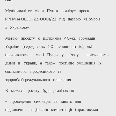
Муніципалітет міста Пуцьк реалізує проєкт
RPPM.14.01.00-22-0001/22 під назвою «Помор’я
з Україною».
Метою проєкту є підтримка 40-ка громадян
України (серед яких 20 неповнолітніх), які
проживають в місті Пуцьк у зв'язку з військовими
діями в Україні, а також постійне зміцнення їх
соціального, професійного та
здоров'язбережувального ставлення.
В межах проєкту буде реалізовано:
- проведення семінарів та занять для
підвищення соціальної компетенції (практикуми