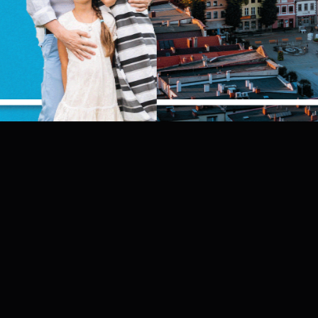
nternetowej i umożliwiają Ci komfortowe korzystanie z oferowanych przez
PNIJ
POPRZEDNI
NAS
as usług.
liki cookies odpowiadają na podejmowane przez Ciebie działania w celu
ięcej
.in. dostosowania Twoich ustawień preferencji prywatności, logowania czy
ypełniania formularzy. Dzięki plikom cookies strona, z której korzystasz,
oże działać bez zakłóceń.
unkcjonalne i personalizacyjne
ZAPISZ WYBRANE
ego typu pliki cookies umożliwiają stronie internetowej zapamiętanie
prowadzonych przez Ciebie ustawień oraz personalizację określonych
ZEZWÓL NA WSZYSTKIE
unkcjonalności czy prezentowanych treści.
zięki tym plikom cookies możemy zapewnić Ci większy komfort korzystan
ięcej
 funkcjonalności naszej strony poprzez dopasowanie jej do Twoich
ndywidualnych preferencji. Wyrażenie zgody na funkcjonalne i
ersonalizacyjne pliki cookies gwarantuje dostępność większej ilości funkcji
nalityczne
a stronie.
nalityczne pliki cookies pomagają nam rozwijać się i dostosowywać do
woich potrzeb.
ookies analityczne pozwalają na uzyskanie informacji w zakresie
ięcej
ykorzystywania witryny internetowej, miejsca oraz częstotliwości, z jaką
dwiedzane są nasze serwisy www. Dane pozwalają nam na ocenę naszych