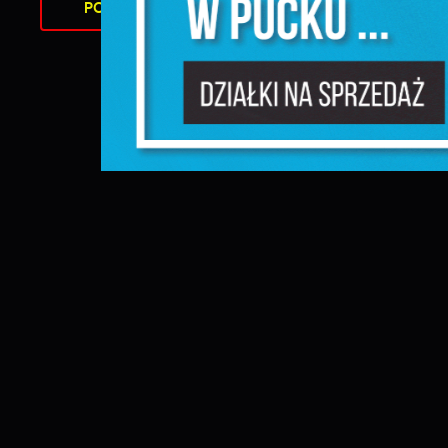
i
POWRÓT
DO KATEGORII
UDOSTĘ
n
P
W
m
w
m
F
T
w
f
D
W
z
i
p
A
n
A
T
C
W
w
o