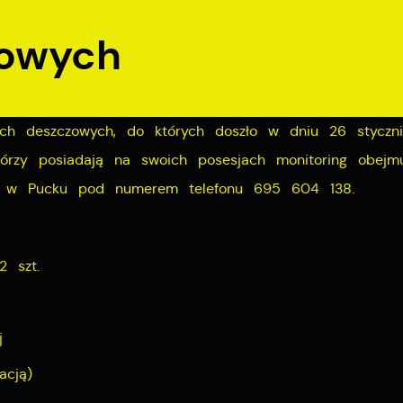
zowych
ych deszczowych, do których doszło w dniu 26 styczn
órzy posiadają na swoich posesjach monitoring obejm
ką w Pucku pod numerem telefonu 695 604 138.
2 szt.
j
acją)