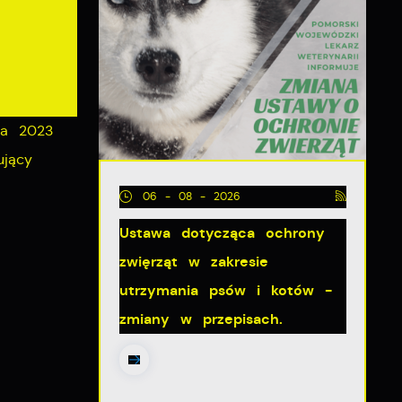
ia 2023
ujący
06 - 08 - 2026
Ustawa dotycząca ochrony
zwięrząt w zakresie
utrzymania psów i kotów -
zmiany w przepisach.