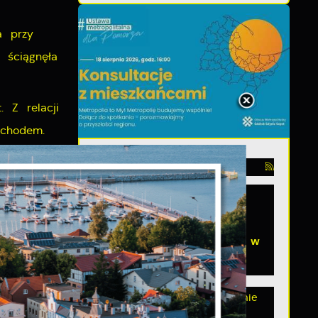
a przy
 ściągnęła
 Z relacji
ochodem.
eszkańców
06 - 08 - 2026
Spotkanie konsultacyjne
poświęcone powołaniu
ny
związku metropolitalnego w
województwie pomorskim
Szanowni Państwo, serdecznie