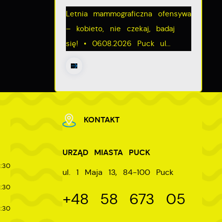
Letnia mammograficzna ofensywa
e
– kobieto, nie czekaj, badaj
się! • 06.08.2026 Puck ul...
KONTAKT
URZĄD MIASTA PUCK
:30
ul. 1 Maja 13, 84-100 Puck
:30
+48 58 673 05
:30