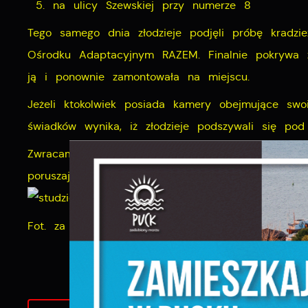
na ulicy Szewskiej przy numerze 8
Tego samego dnia złodzieje podjęli próbę kradzi
Ośrodku Adaptacyjnym RAZEM. Finalnie pokrywa zo
ją i ponownie zamontowała na miejscu.
Jeżeli ktokolwiek posiada kamery obejmujące swo
świadków wynika, iż złodzieje podszywali się pod
Zwracamy się z prośbą o zachowanie ostrożności
poruszających się samochodami jak i pieszo.
S
z
Fot. za zgodą AS PPH ODWODNIENIA LINIOWE Sp
s
N
N