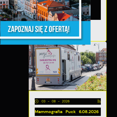
zapraszamy na otwarte
TĘPNY
spotkanie konsultacyjne,
poświęcone powołaniu...
ia
03 - 08 - 2026
Mammografia Puck 6.08.2026