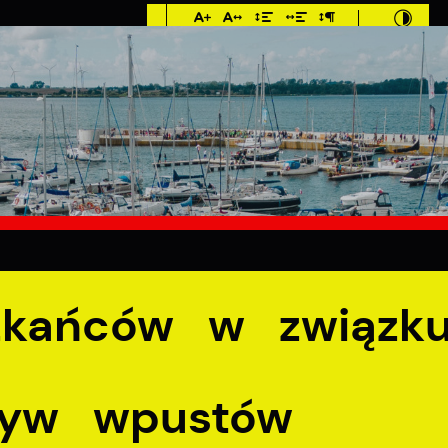
Imieniny: Iza,
Cyprian, Dominik
E
MIESZKANIEC
TURYSTYKA
INWES
iązku z kradzieżami pokryw wpustów ulicznych deszczowych
zkańców w związk
ryw wpustów