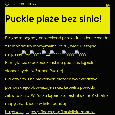
Pliki cookies odpowiadają na podejmowane przez Ciebie
Więcej
12 - 08 - 2022
działania w celu m.in. dostosowania Twoich ustawień
preferencji prywatności, logowania czy wypełniania
Puckie plaże bez sinic!
Funkcjonalne i personalizacyjne
formularzy. Dzięki plikom cookies strona, z której korzystasz,
może działać bez zakłóceń.
Tego typu pliki cookies umożliwiają stronie internetowej
zapamiętanie wprowadzonych przez Ciebie ustawień oraz
Prognoza pogody na weekend przewiduje słoneczne dni
personalizację określonych funkcjonalności czy
z temperaturą maksymalną 25 °C, wiec ruszajcie
prezentowanych treści.
na plażę!
Pamiętajcie o bezpieczeństwie podczas kąpieli
Dzięki tym plikom cookies możemy zapewnić Ci większy
Więcej
słonecznych i w Zatoce Puckiej.
komfort korzystania z funkcjonalności naszej strony poprzez
Od czwartku na niektórych plażach województwa
dopasowanie jej do Twoich indywidualnych preferencji.
Analityczne
Wyrażenie zgody na funkcjonalne i personalizacyjne pliki
pomorskiego obowiązuje zakaz kąpieli z powodu
cookies gwarantuje dostępność większej ilości funkcji na
zakwitu sinic. W Pucku kąpielisko jest otwarte. Aktualną
Analityczne pliki cookies pomagają nam rozwijać się i
stronie.
dostosowywać do Twoich potrzeb.
mapę znajdziecie w linku poniżej:
https://sk.gis.gov.pl/index.php/kapieliska/mapa...