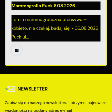
Mammografia Puck 6.08.2026
Letnia mammograficzna ofensywa –
kobieto, nie czekaj, badaj się! • 06.08.2026
Puck ul...
NEWSLETTER
Zapisz się do naszego newslettera i otrzymuj najnowsze
wiadomości na podany adres e-mail