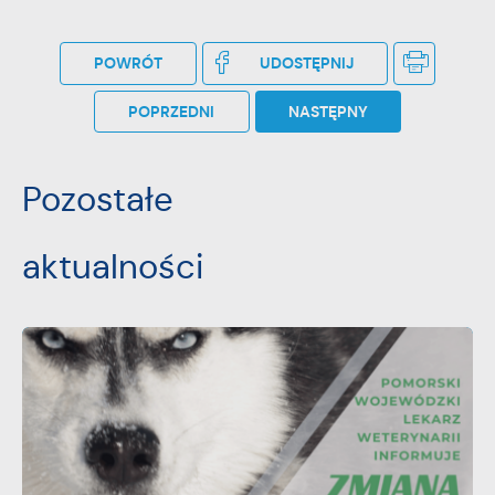
pośredników prezentujących nasze treści w postaci
wiadomości, ofert, komunikatów mediów
społecznościowych.
POWRÓT
UDOSTĘPNIJ
POPRZEDNI
NASTĘPNY
Pozostałe
aktualności