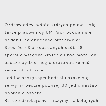
witryny internetowej. Treści promocyjne mogą
pojawić się na stronach podmiotów trzecich
lub firm będących naszymi partnerami oraz
innych dostawców usług. Firmy te działają w
Ozdrowieńcy, wśród których pojawili się
charakterze pośredników prezentujących nasze
także pracownicy UM Puck poddali się
treści w postaci wiadomości, ofert,
badaniu na obecność przeciwciał.
komunikatów mediów społecznościowych.
Spośród 43 przebadanych osób 28
spełniło wstępne kryteria i być może ich
osocze będzie mogło uratować komuś
życie lub zdrowie
.
Jeśli w następnym badaniu okaże się,
że wynik będzie powyżej 60 jedn. nastąpi
pobranie osocza.
Bardzo dziękujemy i liczymy na kolejnych