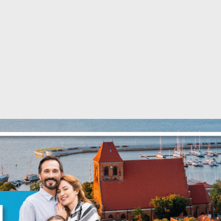
Ustawienia
zanujemy Twoją prywatność. Możesz zmienić ustawienia cookie
ub zaakceptować je wszystkie. W dowolnym momencie możesz
okonać zmiany swoich ustawień.