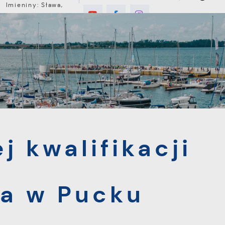
Imieniny: Sława,
Jakub, Stefan
3°C
E
MIESZKANIEC
TURYSTYKA
INWEST
lifikacji dawców osocza w Pucku
j kwalifikacji
a w Pucku