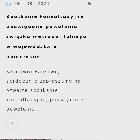
A
06 - 08 - 2026
d
Spotkanie konsultacyjne
C
W
poświęcone powołaniu
w
związku metropolitalnego
c
p
R
w województwie
w
D
pomorskim
i
i
z
Szanowni Państwo,
w
P
W
serdecznie zapraszamy na
k
otwarte spotkanie
z
p
konsultacyjne, poświęcone
l
powołaniu...
u
p
k