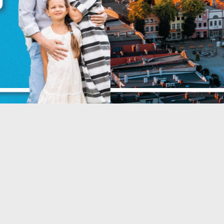
iezbędne
iezbędne pliki cookies służą do prawidłowego funkcjonowania
trony internetowej i umożliwiają Ci komfortowe korzystanie z
ferowanych przez nas usług.
liki cookies odpowiadają na podejmowane przez Ciebie działani
ięcej
 celu m.in. dostosowania Twoich ustawień preferencji
rywatności, logowania czy wypełniania formularzy. Dzięki pliko
ZAPISZ WYBRANE
ookies strona, z której korzystasz, może działać bez zakłóceń.
unkcjonalne i personalizacyjne
ZEZWÓL NA WSZYSTKIE
ego typu pliki cookies umożliwiają stronie internetowej
apamiętanie wprowadzonych przez Ciebie ustawień oraz
ersonalizację określonych funkcjonalności czy prezentowanych
reści.
zięki tym plikom cookies możemy zapewnić Ci większy komfort
ięcej
orzystania z funkcjonalności naszej strony poprzez dopasowani
ej do Twoich indywidualnych preferencji. Wyrażenie zgody na
unkcjonalne i personalizacyjne pliki cookies gwarantuje
nalityczne
ostępność większej ilości funkcji na stronie.