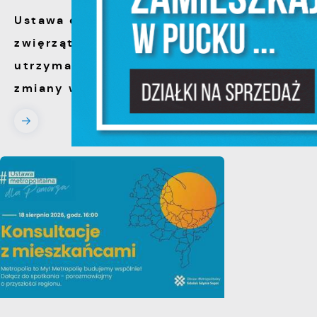
N
Ustawa dotycząca ochrony
N
s
zwięrząt w zakresie
o
utrzymania psów i kotów -
zmiany w przepisach.
P
W
w
p
c
F
T
z
p
t
D
W
k
j
f
A
d