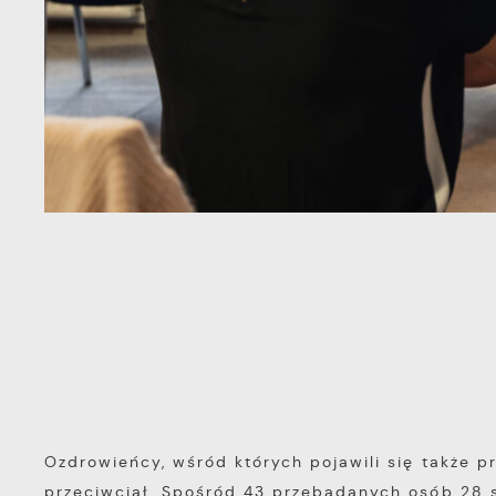
Ozdrowieńcy, wśród których pojawili się także 
przeciwciał. Spośród 43 przebadanych osób 28 s