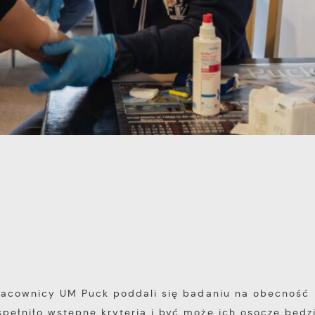
pracownicy UM Puck poddali się badaniu na obecność
pełniło wstępne kryteria i być może ich osocze będz