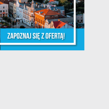
a
m
e