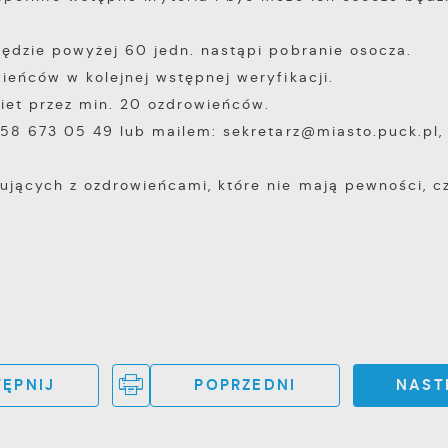
będzie powyżej 60 jedn. nastąpi pobranie osocza.
ieńców w kolejnej wstępnej weryfikacji.
kiet przez min. 20 ozdrowieńców.
 58 673 05 49 lub mailem: sekretarz@miasto.puck.pl,
ujących z ozdrowieńcami, które nie mają pewności, c
ĘPNIJ
POPRZEDNI
NAST