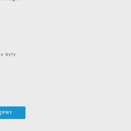
zy były
ĘPNY