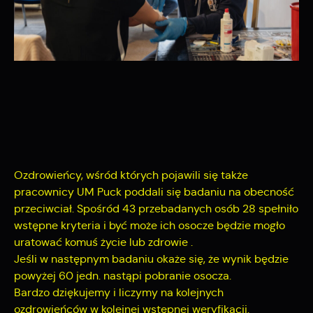
internetowej. Treści promocyjne mogą pojawić się na
stronach podmiotów trzecich lub firm będących naszymi
partnerami oraz innych dostawców usług. Firmy te działają w
charakterze pośredników prezentujących nasze treści w
postaci wiadomości, ofert, komunikatów mediów
społecznościowych.
Ozdrowieńcy, wśród których pojawili się także
pracownicy UM Puck poddali się badaniu na obecność
przeciwciał. Spośród 43 przebadanych osób 28 spełniło
wstępne kryteria i być może ich osocze będzie mogło
uratować komuś życie lub zdrowie
.
Jeśli w następnym badaniu okaże się, że wynik będzie
powyżej 60 jedn. nastąpi pobranie osocza.
Bardzo dziękujemy i liczymy na kolejnych
ozdrowieńców w kolejnej wstępnej weryfikacji.