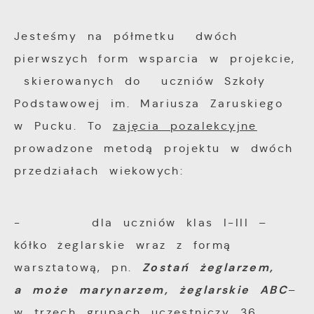
funkcjonalności.
Twoich zwyczajów dotyczących przeglądanej
Jesteśmy na półmetku dwóch
witryny internetowej. Treści promocyjne
mogą pojawić się na stronach podmiotów
pierwszych form wsparcia w projekcie,
trzecich lub firm będących naszymi
skierowanych do uczniów Szkoły
partnerami oraz innych dostawców usług.
Podstawowej im. Mariusza Zaruskiego
Firmy te działają w charakterze
w Pucku. To
zajęcia pozalekcyjne
pośredników prezentujących nasze treści w
prowadzone metodą projektu w dwóch
postaci wiadomości, ofert, komunikatów
przedziałach wiekowych:
mediów społecznościowych.
- dla uczniów klas I-III –
kółko żeglarskie wraz z formą
Zostań żeglarzem,
warsztatową, pn.
a może marynarzem, żeglarskie ABC
–
w trzech grupach uczestniczy 36