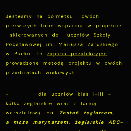
podstawie analizy Twoich upodobań oraz
funkcjonalności.
Twoich zwyczajów dotyczących przeglądanej
Jesteśmy na półmetku dwóch
witryny internetowej. Treści promocyjne
mogą pojawić się na stronach podmiotów
pierwszych form wsparcia w projekcie,
trzecich lub firm będących naszymi
skierowanych do uczniów Szkoły
partnerami oraz innych dostawców usług.
Podstawowej im. Mariusza Zaruskiego
Firmy te działają w charakterze
w Pucku. To
zajęcia pozalekcyjne
pośredników prezentujących nasze treści w
prowadzone metodą projektu w dwóch
postaci wiadomości, ofert, komunikatów
przedziałach wiekowych:
mediów społecznościowych.
- dla uczniów klas I-III –
kółko żeglarskie wraz z formą
Zostań żeglarzem,
warsztatową, pn.
a może marynarzem, żeglarskie ABC
–