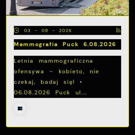
03 - 08 - 2026
Mammografia Puck 6.08.2026
Letnia mammograficzna
ofensywa – kobieto, nie
czekaj, badaj się! •
06.08.2026 Puck ul...