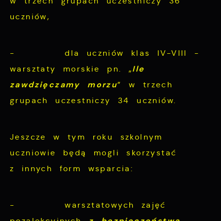
w trzech grupach uczestniczy 36
uczniów,
- dla uczniów klas IV-VIII -
Ile
warsztaty morskie pn. „
zawdzięczamy morzu
” w trzech
grupach uczestniczy 34 uczniów.
Jeszcze w tym roku szkolnym
uczniowie będą mogli skorzystać
z innych form wsparcia:
- warsztatowych zajęć
z bezpieczeństwa
pozalekcyjnych