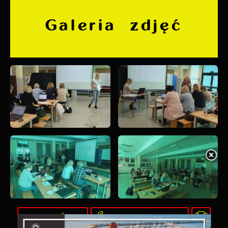
Galeria zdjęć
POWRÓT
UDOSTĘPNIJ