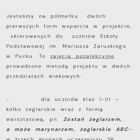
funkcjonalności.
Twoich zwyczajów dotyczących przeglądanej
Jesteśmy na półmetku dwóch
witryny internetowej. Treści promocyjne
mogą pojawić się na stronach podmiotów
pierwszych form wsparcia w projekcie,
trzecich lub firm będących naszymi
skierowanych do uczniów Szkoły
partnerami oraz innych dostawców usług.
Podstawowej im. Mariusza Zaruskiego
Firmy te działają w charakterze
w Pucku. To
zajęcia pozalekcyjne
pośredników prezentujących nasze treści w
prowadzone metodą projektu w dwóch
postaci wiadomości, ofert, komunikatów
przedziałach wiekowych:
mediów społecznościowych.
- dla uczniów klas I-III –
kółko żeglarskie wraz z formą
Zostań żeglarzem,
warsztatową, pn.
a może marynarzem, żeglarskie ABC
–
w trzech grupach uczestniczy 36