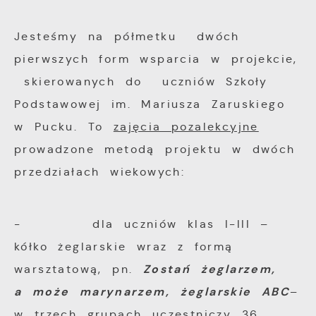
funkcjonalności.
Twoich zwyczajów dotyczących przeglądanej
Jesteśmy na półmetku dwóch
witryny internetowej. Treści promocyjne
mogą pojawić się na stronach podmiotów
pierwszych form wsparcia w projekcie,
trzecich lub firm będących naszymi
skierowanych do uczniów Szkoły
partnerami oraz innych dostawców usług.
Podstawowej im. Mariusza Zaruskiego
Firmy te działają w charakterze
w Pucku. To
zajęcia pozalekcyjne
pośredników prezentujących nasze treści w
prowadzone metodą projektu w dwóch
postaci wiadomości, ofert, komunikatów
przedziałach wiekowych:
mediów społecznościowych.
- dla uczniów klas I-III –
kółko żeglarskie wraz z formą
Zostań żeglarzem,
warsztatową, pn.
a może marynarzem, żeglarskie ABC
–
w trzech grupach uczestniczy 36