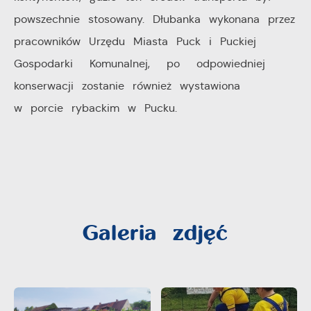
pośredników prezentujących nasze treści w postaci
powszechnie stosowany. Dłubanka wykonana przez
wiadomości, ofert, komunikatów mediów
pracowników Urzędu Miasta Puck i Puckiej
społecznościowych.
Gospodarki Komunalnej, po odpowiedniej
konserwacji zostanie również wystawiona
w porcie rybackim w Pucku.
Galeria zdjęć