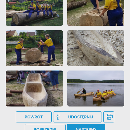
POWRÓT
UDOSTĘPNIJ
POPRZEDNI
NASTĘPNY