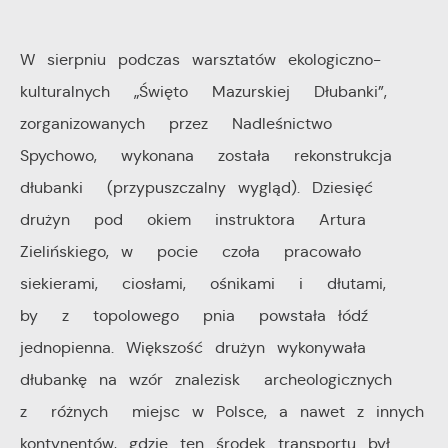
Cookies analityczne pozwalają na uzyskanie informacji
Więcej
W sierpniu podczas warsztatów ekologiczno-
w zakresie wykorzystywania witryny internetowej,
kulturalnych „Święto Mazurskiej Dłubanki”,
miejsca oraz częstotliwości, z jaką odwiedzane są
Reklamowe
nasze serwisy www. Dane pozwalają nam na ocenę
zorganizowanych przez Nadleśnictwo
naszych serwisów internetowych pod względem ich
Spychowo, wykonana została rekonstrukcja
Dzięki reklamowym plikom cookies prezentujemy Ci
popularności wśród użytkowników. Zgromadzone
najciekawsze informacje i aktualności na stronach
dłubanki (przypuszczalny wygląd). Dziesięć
informacje są przetwarzane w formie zanonimizowanej.
naszych partnerów.
drużyn pod okiem instruktora Artura
Wyrażenie zgody na analityczne pliki cookies
Zielińskiego, w pocie czoła pracowało
gwarantuje dostępność wszystkich funkcjonalności.
Promocyjne pliki cookies służą do prezentowania Ci
Więcej
siekierami, ciosłami, ośnikami i dłutami,
naszych komunikatów na podstawie analizy Twoich
by z topolowego pnia powstała łódź
upodobań oraz Twoich zwyczajów dotyczących
jednopienna. Większość drużyn wykonywała
przeglądanej witryny internetowej. Treści promocyjne
mogą pojawić się na stronach podmiotów trzecich lub
dłubankę na wzór znalezisk archeologicznych
firm będących naszymi partnerami oraz innych
z różnych miejsc w Polsce, a nawet z innych
dostawców usług. Firmy te działają w charakterze
kontynentów, gdzie ten środek transportu był