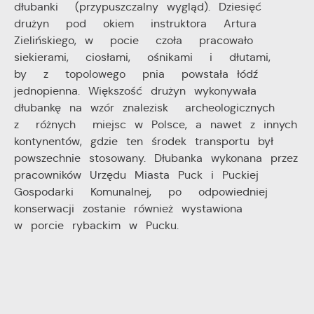
najciekawsze informacje i aktualności na stronach
informacje są przetwarzane w formie zanonimizowanej.
dłubanki (przypuszczalny wygląd). Dziesięć
naszych partnerów.
Wyrażenie zgody na analityczne pliki cookies
drużyn pod okiem instruktora Artura
gwarantuje dostępność wszystkich funkcjonalności.
Zielińskiego, w pocie czoła pracowało
Promocyjne pliki cookies służą do prezentowania Ci
siekierami, ciosłami, ośnikami i dłutami,
Więcej
naszych komunikatów na podstawie analizy Twoich
by z topolowego pnia powstała łódź
upodobań oraz Twoich zwyczajów dotyczących
jednopienna. Większość drużyn wykonywała
przeglądanej witryny internetowej. Treści promocyjne
dłubankę na wzór znalezisk archeologicznych
mogą pojawić się na stronach podmiotów trzecich lub
z różnych miejsc w Polsce, a nawet z innych
firm będących naszymi partnerami oraz innych
dostawców usług. Firmy te działają w charakterze
kontynentów, gdzie ten środek transportu był
pośredników prezentujących nasze treści w postaci
powszechnie stosowany. Dłubanka wykonana przez
wiadomości, ofert, komunikatów mediów
pracowników Urzędu Miasta Puck i Puckiej
społecznościowych.
Gospodarki Komunalnej, po odpowiedniej
konserwacji zostanie również wystawiona
w porcie rybackim w Pucku.