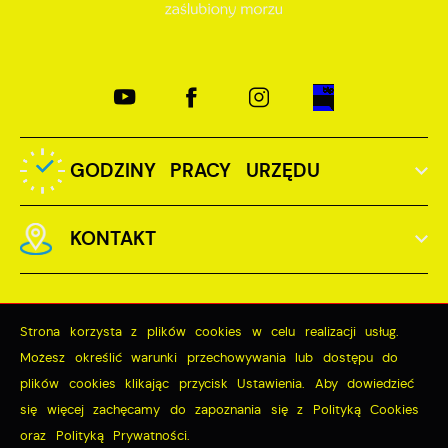
GODZINY PRACY URZĘDU
KONTAKT
Strona korzysta z plików cookies w celu realizacji usług.
Możesz określić warunki przechowywania lub dostępu do
Odwiedzin: 3725470
plików cookies klikając przycisk Ustawienia. Aby dowiedzieć
Online: 195
się więcej zachęcamy do zapoznania się z Polityką Cookies
oraz Polityką Prywatności.