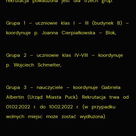
rekrutacja powadzona jest dla trzech grup:
pośredników prezentujących nasze treści w postaci
wiadomości, ofert, komunikatów mediów
Grupa 1 – uczniowie klas I – III (budynek B) –
społecznościowych.
koordynuje p. Joanna Cierpiałkowska – Blok,
Grupa 2 – uczniowie klas IV-VIII – koordynuje
p. Wojciech Schmelter,
Grupa 3 – nauczyciele – koordynuje Gabriela
Albertin (Urząd Miasta Puck). Rekrutacja trwa od
01.02.2022 r. do 10.02.2022 r. (w przypadku
wolnych miejsc może zostać wydłużona).