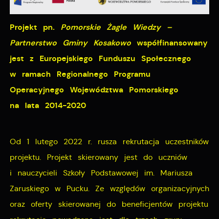
Cookies analityczne pozwalają na uzyskanie informacji
Projekt pn.
Pomorskie Żagle Wiedzy –
Więcej
w zakresie wykorzystywania witryny internetowej,
Partnerstwo Gminy Kosakowo
współfinansowany
miejsca oraz częstotliwości, z jaką odwiedzane są
jest z Europejskiego Funduszu Społecznego
Reklamowe
nasze serwisy www. Dane pozwalają nam na ocenę
w ramach Regionalnego Programu
naszych serwisów internetowych pod względem ich
Dzięki reklamowym plikom cookies prezentujemy Ci
Operacyjnego Województwa Pomorskiego
popularności wśród użytkowników. Zgromadzone
najciekawsze informacje i aktualności na stronach
na lata 2014-2020
informacje są przetwarzane w formie zanonimizowanej.
naszych partnerów.
Wyrażenie zgody na analityczne pliki cookies
gwarantuje dostępność wszystkich funkcjonalności.
Promocyjne pliki cookies służą do prezentowania Ci
Od 1 lutego 2022 r. rusza rekrutacja uczestników
Więcej
naszych komunikatów na podstawie analizy Twoich
projektu. Projekt skierowany jest do uczniów
upodobań oraz Twoich zwyczajów dotyczących
i nauczycieli Szkoły Podstawowej im. Mariusza
przeglądanej witryny internetowej. Treści promocyjne
Zaruskiego w Pucku. Ze względów organizacyjnych
mogą pojawić się na stronach podmiotów trzecich lub
firm będących naszymi partnerami oraz innych
oraz oferty skierowanej do beneficjentów projektu
dostawców usług. Firmy te działają w charakterze