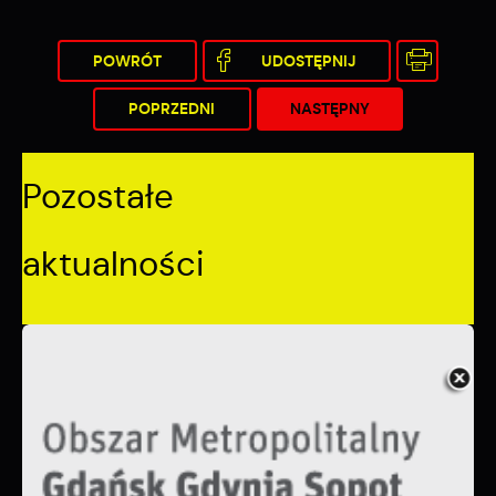
POWRÓT
UDOSTĘPNIJ
POPRZEDNI
NASTĘPNY
Pozostałe
aktualności