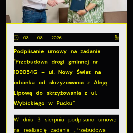
03 - 08 - 2026
Podpiisanie umowy na zadanie
"Przebudowa drogi gminnej nr
109054G – ul. Nowy Świat na
odcinku od skrzyżowania z Aleją
Lipową do skrzyżowania z ul.
Wybickiego w Pucku”
W dniu 3 sierpnia podpisano umowę
na realizację zadania „Przebudowa