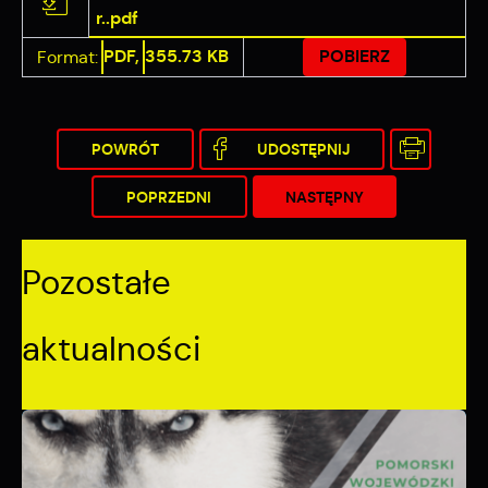
r..pdf
PDF,
355.73 KB
POBIERZ
Format:
POWRÓT
UDOSTĘPNIJ
POPRZEDNI
NASTĘPNY
Pozostałe
aktualności